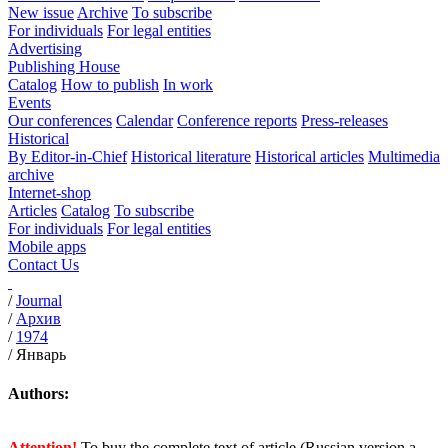
New issue
Archive
To subscribe
For individuals
For legal entities
Advertising
Publishing House
Catalog
How to publish
In work
Events
Our conferences
Calendar
Conference reports
Press-releases
Historical
By Editor-in-Chief
Historical literature
Historical articles
Multimedia
archive
Internet-shop
Articles
Catalog
To subscribe
For individuals
For legal entities
Mobile apps
Contact Us
/
Journal
/
Архив
/
1974
/
Январь
Authors:
Attention!
To buy the complete text of article (Russian version a