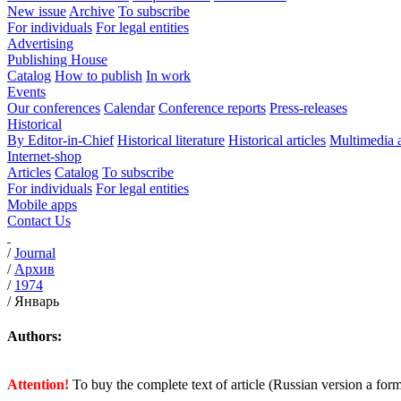
New issue
Archive
To subscribe
For individuals
For legal entities
Advertising
Publishing House
Catalog
How to publish
In work
Events
Our conferences
Calendar
Conference reports
Press-releases
Historical
By Editor-in-Chief
Historical literature
Historical articles
Multimedia 
Internet-shop
Articles
Catalog
To subscribe
For individuals
For legal entities
Mobile apps
Contact Us
/
Journal
/
Архив
/
1974
/
Январь
Authors:
Attention!
To buy the complete text of article (Russian version a for