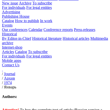
New issue
Archive
To subscribe
For individuals
For legal entities
Advertising
Publishing House
Catalog
How to publish
In work
Events
Our conferences
Calendar
Conference reports
Press-releases
Historical
By Editor-in-Chief
Historical literature
Historical articles
Multimedia
archive
Internet-shop
Articles
Catalog
To subscribe
For individuals
For legal entities
Mobile apps
Contact Us
/
Journal
/
Архив
/
1974
/
Январь
Authors:
Attention!
To buy the complete text of article (Russian version a