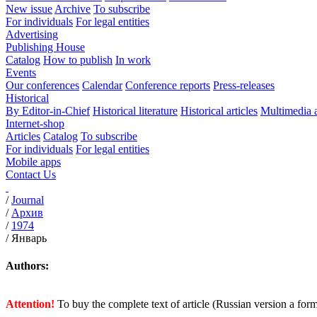
New issue
Archive
To subscribe
For individuals
For legal entities
Advertising
Publishing House
Catalog
How to publish
In work
Events
Our conferences
Calendar
Conference reports
Press-releases
Historical
By Editor-in-Chief
Historical literature
Historical articles
Multimedia 
Internet-shop
Articles
Catalog
To subscribe
For individuals
For legal entities
Mobile apps
Contact Us
/
Journal
/
Архив
/
1974
/
Январь
Authors:
Attention!
To buy the complete text of article (Russian version a for