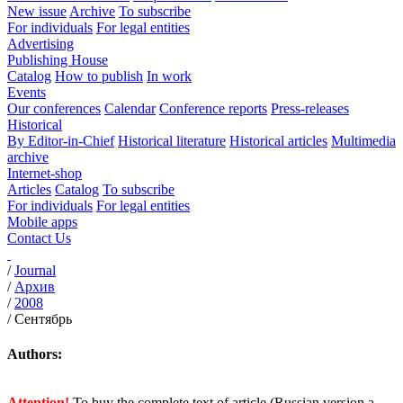
New issue
Archive
To subscribe
For individuals
For legal entities
Advertising
Publishing House
Catalog
How to publish
In work
Events
Our conferences
Calendar
Conference reports
Press-releases
Historical
By Editor-in-Chief
Historical literature
Historical articles
Multimedia
archive
Internet-shop
Articles
Catalog
To subscribe
For individuals
For legal entities
Mobile apps
Contact Us
/
Journal
/
Архив
/
2008
/
Сентябрь
Authors:
Attention!
To buy the complete text of article (Russian version a