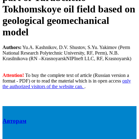
Tokhomskoye oil field based on
geological geomechanical
model
Authors:
Yu.A. Kashnikov, D.V. Shustov, S.Yu. Yakimov (Perm
National Research Polytechnic University, RF, Perm), N.B.
Krasilnikova (RN –KrasnoyarskNIPIneft LLC, RF, Krasnoyarsk)
Attention!
To buy the complete text of article (Russian version a
format - PDF) or to read the material which is in open access
only
the authorized visitors of the website can.
.
Авторам