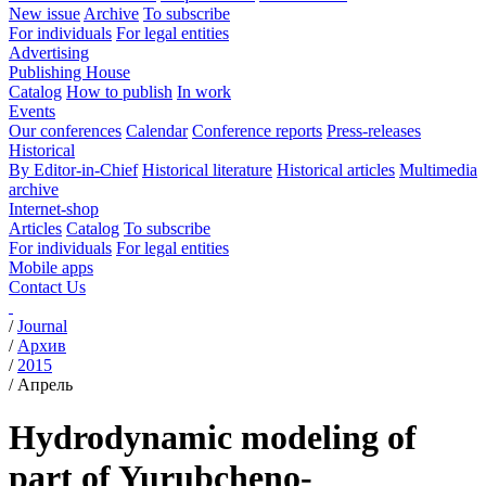
New issue
Archive
To subscribe
For individuals
For legal entities
Advertising
Publishing House
Catalog
How to publish
In work
Events
Our conferences
Calendar
Conference reports
Press-releases
Historical
By Editor-in-Chief
Historical literature
Historical articles
Multimedia
archive
Internet-shop
Articles
Catalog
To subscribe
For individuals
For legal entities
Mobile apps
Contact Us
/
Journal
/
Архив
/
2015
/
Апрель
Hydrodynamic modeling of
part of Yurubcheno-