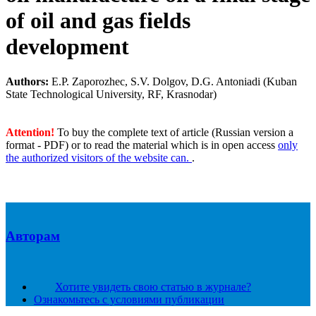
of oil and gas fields
development
Authors:
E.P. Zaporozhec, S.V. Dolgov, D.G. Antoniadi (Kuban
State Technological University, RF, Krasnodar)
Attention!
To buy the complete text of article (Russian version a
format - PDF) or to read the material which is in open access
only
the authorized visitors of the website can.
.
Авторам
Хотите увидеть свою статью в журнале?
Ознакомьтесь с условиями публикации