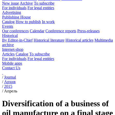
New issue
Archive
To subscribe
For individuals
For legal entities
Advertising
Publishing House
Catalog
How to publish
In work
Events
Our conferences
Calendar
Conference reports
Press-releases
Historical
By Editor-in-Chief
Historical literature
Historical articles
Multimedia
archive
Internet-shop
Articles
Catalog
To subscribe
For individuals
For legal entities
Mobile apps
Contact Us
/
Journal
/
Архив
/
2015
/
Апрель
Diversification of a business of
oil manufacture on a final stage