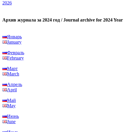
2026
Архив журнала за 2024 год / Journal archive for 2024 Year
Январь
January
Февраль
February
Март
March
Апрель
April
Май
May
Июнь
June