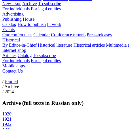
New issue
Archive
To subscribe
For individuals
For legal entities
Advertising
Publishing House
Catalog
How to publish
In work
Events
Our conferences
Calendar
Conference reports
Press-releases
Historical
By Editor-in-Chief
Historical literature
Historical articles
Multimedia 
Internet-shop
Articles
Catalog
To subscribe
For individuals
For legal entities
Mobile apps
Contact Us
/
Journal
/
Archive
/
2024
Archive (full texts in Russian only)
1920
1921
1922