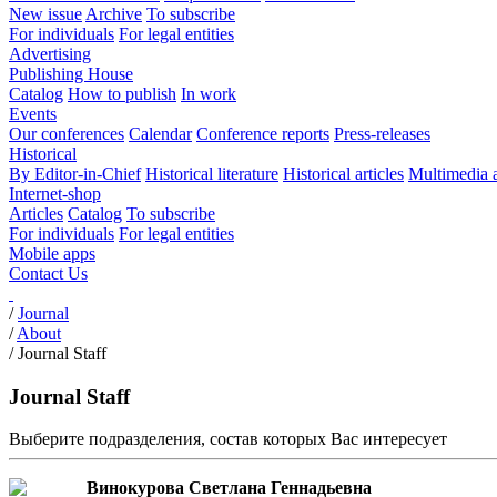
New issue
Archive
To subscribe
For individuals
For legal entities
Advertising
Publishing House
Catalog
How to publish
In work
Events
Our conferences
Calendar
Conference reports
Press-releases
Historical
By Editor-in-Chief
Historical literature
Historical articles
Multimedia 
Internet-shop
Articles
Catalog
To subscribe
For individuals
For legal entities
Mobile apps
Contact Us
/
Journal
/
About
/
Journal Staff
Journal Staff
Выберите подразделения, состав которых Вас интересует
Винокурова Светлана Геннадьевна