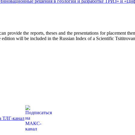
нновационные решения в геологии и разработке ТРИЗ» и «Цифр
can provide the reports, theses and the presentations for placement 
edition will be included in the Russian Index of a Scientific Tsititrova