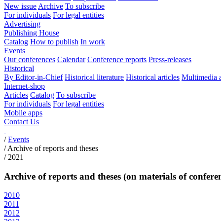
New issue
Archive
To subscribe
For individuals
For legal entities
Advertising
Publishing House
Catalog
How to publish
In work
Events
Our conferences
Calendar
Conference reports
Press-releases
Historical
By Editor-in-Chief
Historical literature
Historical articles
Multimedia 
Internet-shop
Articles
Catalog
To subscribe
For individuals
For legal entities
Mobile apps
Contact Us
/
Events
/
Archive of reports and theses
/
2021
Archive of reports and theses (on materials of confere
2010
2011
2012