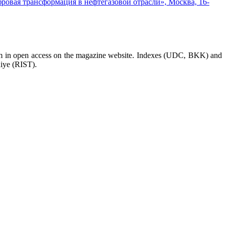
овая трансформация в нефтегазовой отрасли», Москва, 16-
them in open access on the magazine website. Indexes (UDC, BKK) and
niye (RIST).