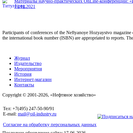
Материалы научно-практических OnLine-конференций: «И
19.11.2021
Participants of conferences of the Neftyanoye Hozyaystvo magazine 
the international book number (ISBN) are appropriated to reports. The 
Журнал
Издательство
Мероприятия
История
Интернет-магазин
Контакты
Copyright © 2001-2026, «Нефтяное хозяйство»
Тел: +7(495) 247-50-90/91
E-mail:
mail@oil-industry.ru
Согласие на обработку персональных данных
Последнее обновление сайта: 17-06-2026