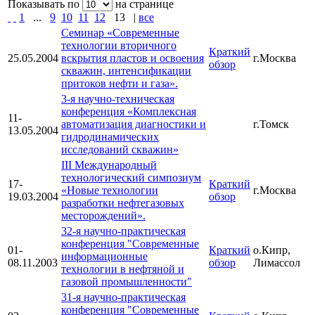
Показывать по
на странице
1
...
9
10
11
12
13
|
все
Семинар «Современные
технологии вторичного
Краткий
25.05.2004
вскрытия пластов и освоения
г.Москва
обзор
скважин, интенсификации
притоков нефти и газа».
3-я научно-техническая
конференция «Комплексная
11-
автоматизация диагностики и
г.Томск
13.05.2004
гидродинамических
исследований скважин»
III Международный
технологический симпозиум
17-
Краткий
«Новые технологии
г.Москва
19.03.2004
обзор
разработки нефтегазовых
месторождений».
32-я научно-практическая
конференция "Современные
01-
Краткий
о.Кипр,
информационные
08.11.2003
обзор
Лимассол
технологии в нефтяной и
газовой промышленности"
31-я научно-практическая
конференция "Современные