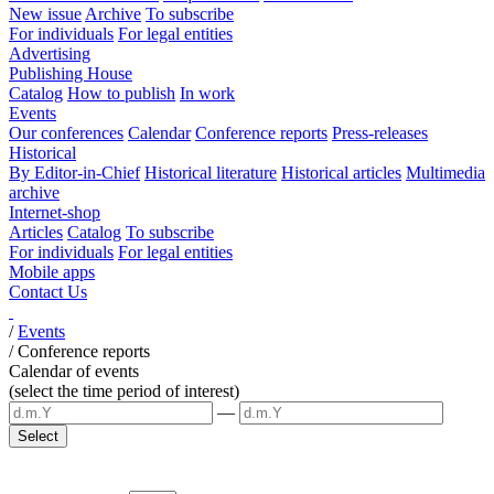
New issue
Archive
To subscribe
For individuals
For legal entities
Advertising
Publishing House
Catalog
How to publish
In work
Events
Our conferences
Calendar
Conference reports
Press-releases
Historical
By Editor-in-Chief
Historical literature
Historical articles
Multimedia
archive
Internet-shop
Articles
Catalog
To subscribe
For individuals
For legal entities
Mobile apps
Contact Us
/
Events
/
Conference reports
Calendar of events
(select the time period of interest)
—