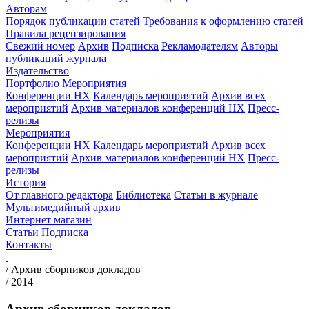
Авторам
Порядок публикации статей
Требования к оформлению статей
Правила рецензирования
Свежий номер
Архив
Подписка
Рекламодателям
Авторы
публикаций журнала
Издательство
Портфолио
Мероприятия
Конференции НХ
Календарь мероприятий
Архив всех
мероприятий
Архив материалов конференций НХ
Пресс-
релизы
Мероприятия
Конференции НХ
Календарь мероприятий
Архив всех
мероприятий
Архив материалов конференций НХ
Пресс-
релизы
История
От главного редактора
Библиотека
Статьи в журнале
Мультимедийный архив
Интернет магазин
Статьи
Подписка
Контакты
/
Архив cборников докладов
/
2014
Архив cборников докладов