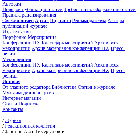
Авторам
Порядок публикации статей
Требования к оформлению статей
Правила рецензирования
Свежий номер
Архив
Подписка
Рекламодателям
Авторы
публикаций журнала
Издательство
Портфолио
Мероприятия
Конференции НХ
Календарь мероприятий
Архив всех
мероприятий
Архив материалов конференций НХ
Пресс-
релизы
Мероприятия
Конференции НХ
Календарь мероприятий
Архив всех
мероприятий
Архив материалов конференций НХ
Пресс-
релизы
История
От главного редактора
Библиотека
Статьи в журнале
Мультимедийный архив
Интернет магазин
Статьи
Подписка
Контакты
/
Журнал
/
Редакционная коллегия
/
Зарипов Азат Тимерьянович