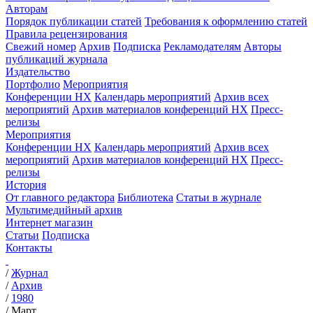
Авторам
Порядок публикации статей
Требования к оформлению статей
Правила рецензирования
Свежий номер
Архив
Подписка
Рекламодателям
Авторы
публикаций журнала
Издательство
Портфолио
Мероприятия
Конференции НХ
Календарь мероприятий
Архив всех
мероприятий
Архив материалов конференций НХ
Пресс-
релизы
Мероприятия
Конференции НХ
Календарь мероприятий
Архив всех
мероприятий
Архив материалов конференций НХ
Пресс-
релизы
История
От главного редактора
Библиотека
Статьи в журнале
Мультимедийный архив
Интернет магазин
Статьи
Подписка
Контакты
/
Журнал
/
Архив
/
1980
/
Март