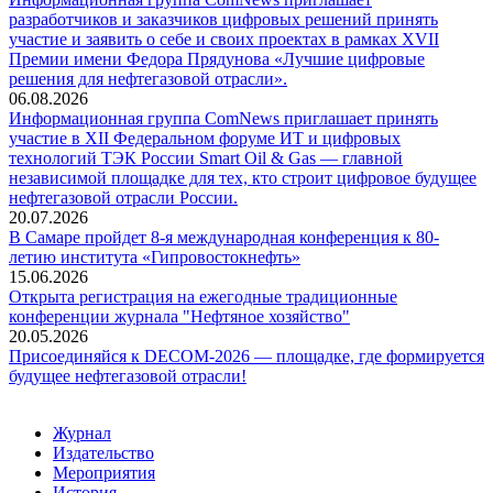
разработчиков и заказчиков цифровых решений принять
участие и заявить о себе и своих проектах в рамках XVII
Премии имени Федора Прядунова «Лучшие цифровые
решения для нефтегазовой отрасли».
06.08.2026
Информационная группа ComNews приглашает принять
участие в XII Федеральном форуме ИТ и цифровых
технологий ТЭК России Smart Oil & Gas — главной
независимой площадке для тех, кто строит цифровое будущее
нефтегазовой отрасли России.
20.07.2026
В Самаре пройдет 8-я международная конференция к 80-
летию института «Гипровостокнефть»
15.06.2026
Открыта регистрация на ежегодные традиционные
конференции журнала "Нефтяное хозяйство"
20.05.2026
Присоединяйся к DECOM-2026 — площадке, где формируется
будущее нефтегазовой отрасли!
Журнал
Издательство
Мероприятия
История