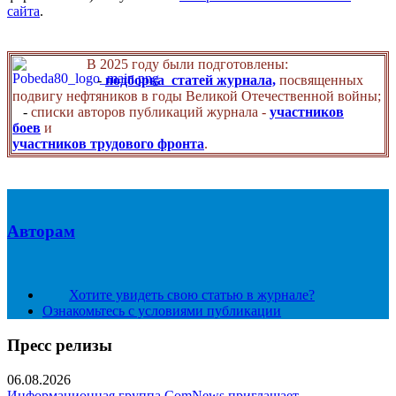
сайта
.
В 2025 году были подготовлены:
-
подборка статей журнала,
посвященных
подвигу нефтяников в годы Великой Отечественной войны;
-
списки авторов публикаций журнала -
участников
боев
и
участников трудового фронта
.
Авторам
Хотите увидеть свою статью в журнале?
Ознакомьтесь с условиями публикации
Пресс релизы
06.08.2026
Информационная группа ComNews приглашает