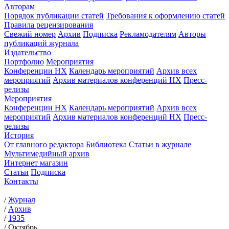
Авторам
Порядок публикации статей
Требования к оформлению статей
Правила рецензирования
Свежий номер
Архив
Подписка
Рекламодателям
Авторы
публикаций журнала
Издательство
Портфолио
Мероприятия
Конференции НХ
Календарь мероприятий
Архив всех
мероприятий
Архив материалов конференций НХ
Пресс-
релизы
Мероприятия
Конференции НХ
Календарь мероприятий
Архив всех
мероприятий
Архив материалов конференций НХ
Пресс-
релизы
История
От главного редактора
Библиотека
Статьи в журнале
Мультимедийный архив
Интернет магазин
Статьи
Подписка
Контакты
/
Журнал
/
Архив
/
1935
/
Октябрь