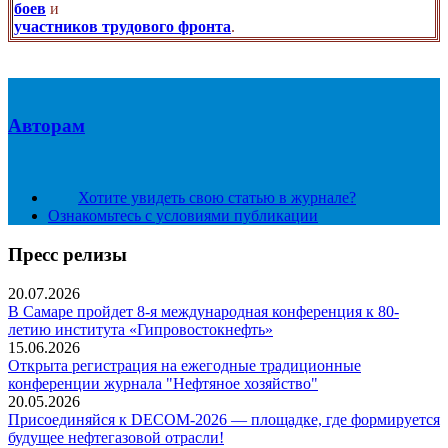
боев
и
участников трудового фронта
.
Авторам
Хотите увидеть свою статью в журнале?
Ознакомьтесь с условиями публикации
Пресс релизы
20.07.2026
В Самаре пройдет 8-я международная конференция к 80-
летию института «Гипровостокнефть»
15.06.2026
Открыта регистрация на ежегодные традиционные
конференции журнала "Нефтяное хозяйство"
20.05.2026
Присоединяйся к DECOM-2026 — площадке, где формируется
будущее нефтегазовой отрасли!