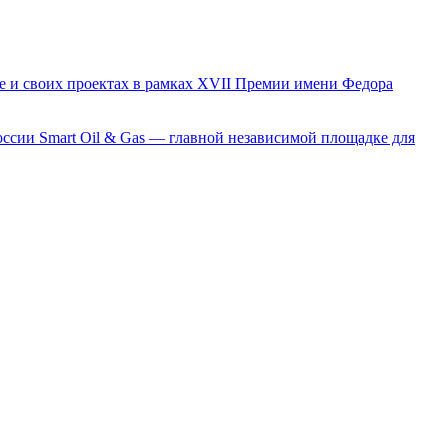
е и своих проектах в рамках XVII Премии имени Федора
сии Smart Oil & Gas — главной независимой площадке для