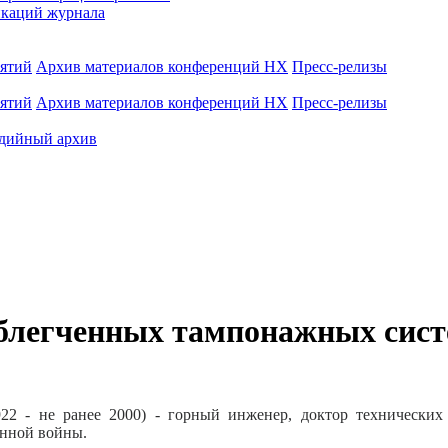
каций журнала
иятий
Архив материалов конференций НХ
Пресс-релизы
иятий
Архив материалов конференций НХ
Пресс-релизы
дийный архив
блегченных тампонажных сис
22 - не ранее 2000) - горный инженер, доктор технических
енной войны.