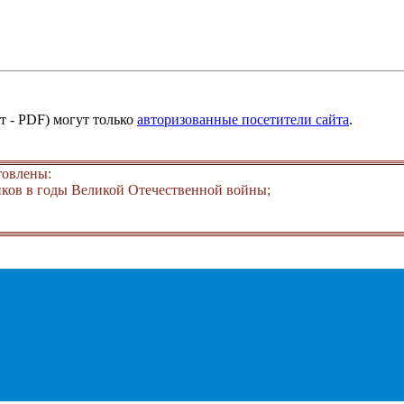
т - PDF) могут только
авторизованные посетители сайта
.
товлены:
ков в годы Великой Отечественной войны;