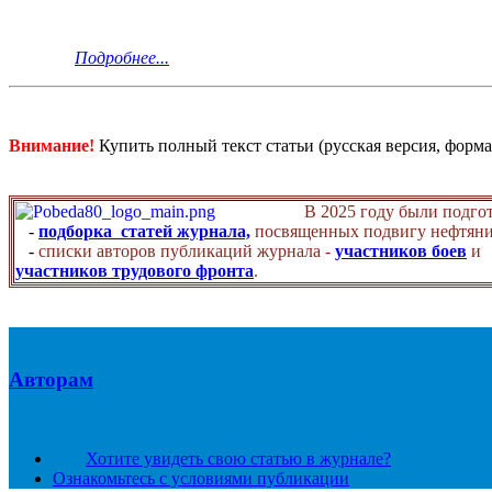
Подробнее...
Внимание!
Купить полный текст статьи (русская версия, форма
В 2025 году были подго
-
подборка статей журнала,
посвященных подвигу нефтяни
-
списки авторов публикаций журнала -
участников боев
и
участников трудового фронта
.
Авторам
Хотите увидеть свою статью в журнале?
Ознакомьтесь с условиями публикации