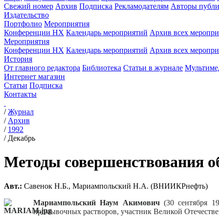
Свежий номер
Архив
Подписка
Рекламодателям
Авторы публи
Издательство
Портфолио
Мероприятия
Конференции НХ
Календарь мероприятий
Архив всех меропр
Мероприятия
Конференции НХ
Календарь мероприятий
Архив всех меропр
История
От главного редактора
Библиотека
Статьи в журнале
Мультиме
Интернет магазин
Статьи
Подписка
Контакты
/
Журнал
/
Архив
/
1992
/
Декабрь
Методы совершенствования о
Авт.:
Савенок Н.Б., Мариампольский Н.А. (ВНИИКРнефть)
Мариампольский Наум Акимович
(30 сентября 19
промывочных растворов, участник Великой Отечеств