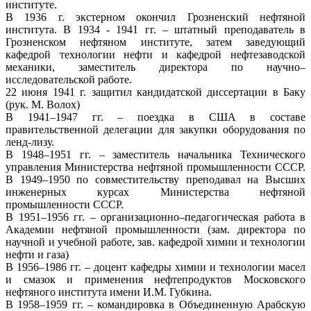
институте.
В 1936 г. экстерном окончил Грозненский нефтяной
института. В 1934 - 1941 гг. – штатный преподаватель в
Грозненском нефтяном институте, затем заведующий
кафедрой технологии нефти и кафедрой нефтезаводской
механики, заместитель директора по научно–
исследовательской работе.
22 июня 1941 г. защитил кандидатской диссертации в Баку
(рук. М. Волох)
В 1941–1947 гг. – поездка в США в составе
правительственной делегации для закупки оборудования по
ленд-лизу.
В 1948–1951 гг. – заместитель начальника Технического
управления Министерства нефтяной промышленности СССР.
В 1949–1950 по совместительству преподавал на Высших
инженерных курсах Министерства нефтяной
промышленности СССР.
В 1951–1956 гг. – организационно–педагогическая работа в
Академии нефтяной промышленности (зам. директора по
научной и учебной работе, зав. кафедрой химии и технологии
нефти и газа)
В 1956–1986 гг. – доцент кафедры химии и технологии масел
и смазок и применения нефтепродуктов Московского
нефтяного института имени И.М. Губкина.
В 1958–1959 гг. – командировка в Объединенную Арабскую