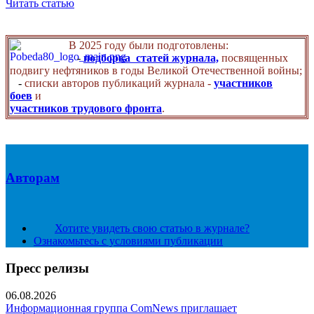
Читать статью
В 2025 году были подготовлены:
-
подборка статей журнала,
посвященных
подвигу нефтяников в годы Великой Отечественной войны;
-
списки авторов публикаций журнала -
участников
боев
и
участников трудового фронта
.
Авторам
Хотите увидеть свою статью в журнале?
Ознакомьтесь с условиями публикации
Пресс релизы
06.08.2026
Информационная группа ComNews приглашает