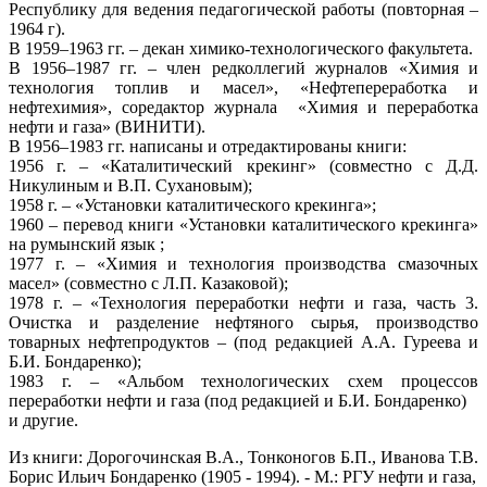
Республику для ведения педагогической работы (повторная –
1964 г).
В 1959–1963 гг. – декан химико-технологического факультета.
В 1956–1987 гг. – член редколлегий журналов «Химия и
технология топлив и масел», «Нефтепереработка и
нефтехимия», соредактор журнала «Химия и переработка
нефти и газа» (ВИНИТИ).
В 1956–1983 гг. написаны и отредактированы книги:
1956 г. – «Каталитический крекинг» (совместно с Д.Д.
Никулиным и В.П. Сухановым);
1958 г. – «Установки каталитического крекинга»;
1960 – перевод книги «Установки каталитического крекинга»
на румынский язык ;
1977 г. – «Химия и технология производства смазочных
масел» (совместно с Л.П. Казаковой);
1978 г. – «Технология переработки нефти и газа, часть 3.
Очистка и разделение нефтяного сырья, производство
товарных нефтепродуктов – (под редакцией А.А. Гуреева и
Б.И. Бондаренко);
1983 г. – «Альбом технологических схем процессов
переработки нефти и газа (под редакцией и Б.И. Бондаренко)
и другие.
Из книги: Дорогочинская В.А., Тонконогов Б.П., Иванова Т.В.
Борис Ильич Бондаренко (1905 - 1994). - М.: РГУ нефти и газа,