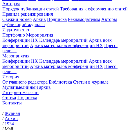
Авторам
Порядок публикации статей
Требования к оформлению статей
Правила рецензирования
Свежий номер
Архив
Подписка
Рекламодателям
Авторы
публикаций журнала
Издательство
Портфолио
Мероприятия
Конференции НХ
Календарь мероприятий
Архив всех
мероприятий
Архив материалов конференций НХ
Пресс-
релизы
Мероприятия
Конференции НХ
Календарь мероприятий
Архив всех
мероприятий
Архив материалов конференций НХ
Пресс-
релизы
История
От главного редактора
Библиотека
Статьи в журнале
Мультимедийный архив
Интернет магазин
Статьи
Подписка
Контакты
/
Журнал
/
Архив
/
1934
/
Май