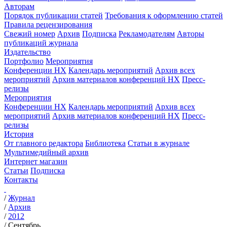
Авторам
Порядок публикации статей
Требования к оформлению статей
Правила рецензирования
Свежий номер
Архив
Подписка
Рекламодателям
Авторы
публикаций журнала
Издательство
Портфолио
Мероприятия
Конференции НХ
Календарь мероприятий
Архив всех
мероприятий
Архив материалов конференций НХ
Пресс-
релизы
Мероприятия
Конференции НХ
Календарь мероприятий
Архив всех
мероприятий
Архив материалов конференций НХ
Пресс-
релизы
История
От главного редактора
Библиотека
Статьи в журнале
Мультимедийный архив
Интернет магазин
Статьи
Подписка
Контакты
/
Журнал
/
Архив
/
2012
/
Сентябрь