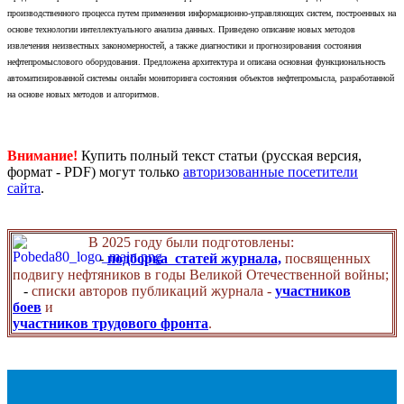
производственного процесса путем применения информационно-управляющих систем, построенных на
основе технологии интеллектуального анализа данных. Приведено описание новых методов
извлечения неизвестных закономерностей, а также диагностики и прогнозирования состояния
нефтепромыслового оборудования. Предложена архитектура и описана основная функциональность
автоматизированной системы онлайн мониторинга состояния объектов нефтепромысла, разработанной
на основе новых методов и алгоритмов.
Внимание!
Купить полный текст статьи (русская версия,
формат - PDF) могут только
авторизованные посетители
сайта
.
В 2025 году были подготовлены:
-
подборка статей журнала,
посвященных
подвигу нефтяников в годы Великой Отечественной войны;
-
списки авторов публикаций журнала -
участников
боев
и
участников трудового фронта
.