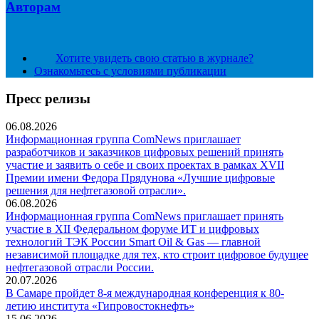
Авторам
Хотите увидеть свою статью в журнале?
Ознакомьтесь с условиями публикации
Пресс релизы
06.08.2026
Информационная группа ComNews приглашает
разработчиков и заказчиков цифровых решений принять
участие и заявить о себе и своих проектах в рамках XVII
Премии имени Федора Прядунова «Лучшие цифровые
решения для нефтегазовой отрасли».
06.08.2026
Информационная группа ComNews приглашает принять
участие в XII Федеральном форуме ИТ и цифровых
технологий ТЭК России Smart Oil & Gas — главной
независимой площадке для тех, кто строит цифровое будущее
нефтегазовой отрасли России.
20.07.2026
В Самаре пройдет 8-я международная конференция к 80-
летию института «Гипровостокнефть»
15.06.2026