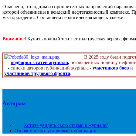
Отмечено, что одним из приоритетных направлений наращивани
которой объединены в вендский нефтегазоносный комплекс. П
месторождения. Составлена геологическая модель залежи.
Внимание!
Купить полный текст статьи (русская версия, форма
В 2025 году были подго
-
подборка статей журнала,
посвященных подвигу нефтяни
-
списки авторов публикаций журнала -
участников боев
и
участников трудового фронта
.
Авторам
Хотите увидеть свою статью в журнале?
Ознакомьтесь с условиями публикации