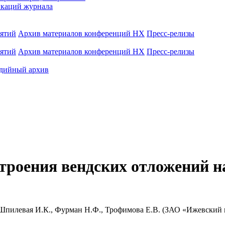
каций журнала
иятий
Архив материалов конференций НХ
Пресс-релизы
иятий
Архив материалов конференций НХ
Пресс-релизы
дийный архив
строения вендских отложений 
 Шпилевая И.К., Фурман Н.Ф., Трофимова Е.В. (ЗАО «Ижевский