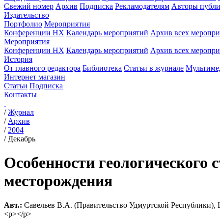
Свежий номер
Архив
Подписка
Рекламодателям
Авторы публи
Издательство
Портфолио
Мероприятия
Конференции НХ
Календарь мероприятий
Архив всех меропр
Мероприятия
Конференции НХ
Календарь мероприятий
Архив всех меропр
История
От главного редактора
Библиотека
Статьи в журнале
Мультиме
Интернет магазин
Статьи
Подписка
Контакты
/
Журнал
/
Архив
/
2004
/
Декабрь
Особенности геологического 
месторождения
Авт.:
Савельев В.А. (Правительство Удмуртской Республики),
<p></p>