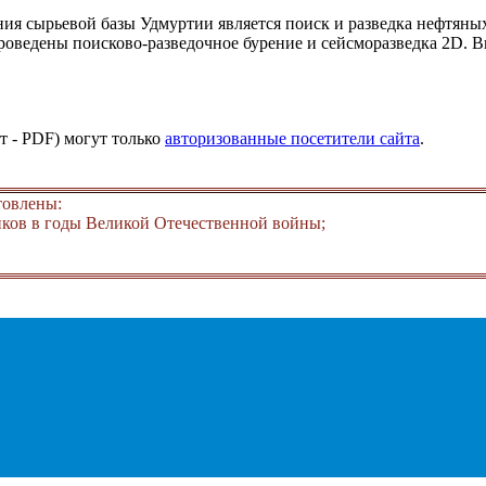
я сырьевой базы Удмуртии является поиск и разведка нефтяных 
роведены поисково-разведочное бурение и сейсморазведка 2D. 
т - PDF) могут только
авторизованные посетители сайта
.
товлены:
ков в годы Великой Отечественной войны;