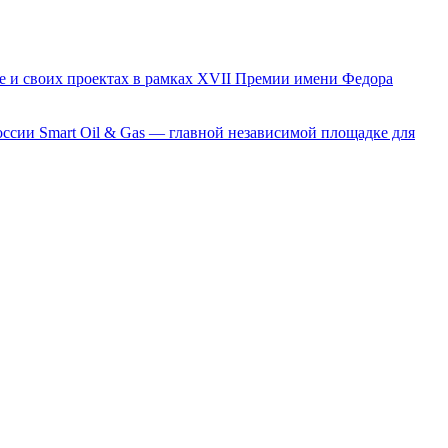
е и своих проектах в рамках XVII Премии имени Федора
сии Smart Oil & Gas — главной независимой площадке для