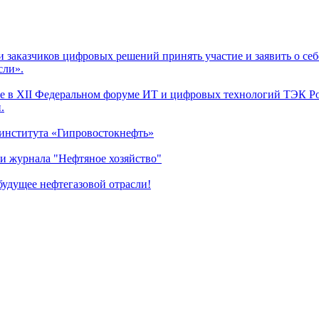
заказчиков цифровых решений принять участие и заявить о себ
сли».
 в XII Федеральном форуме ИТ и цифровых технологий ТЭК Рос
.
 института «Гипровостокнефть»
и журнала "Нефтяное хозяйство"
удущее нефтегазовой отрасли!