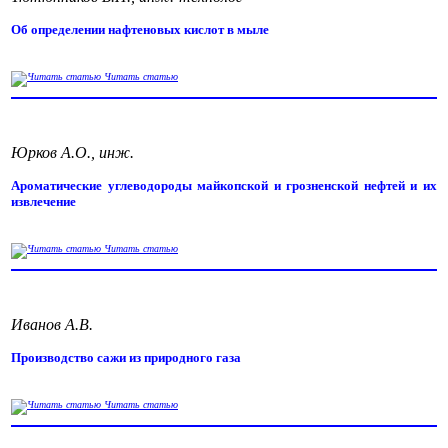
Об определении нафтеновых кислот в мыле
Читать статью
Юрков А.О., инж.
Ароматические углеводороды майкопской и грозненской нефтей и их
извлечение
Читать статью
Иванов А.В.
Производство сажи из природного газа
Читать статью