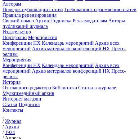
Авторам
Порядок публикации статей
Требования к оформлению статей
Правила рецензирования
Свежий номер
Архив
Подписка
Рекламодателям
Авторы
публикаций журнала
Издательство
Портфолио
Мероприятия
Конференции НХ
Календарь мероприятий
Архив всех
мероприятий
Архив материалов конференций НХ
Пресс-
релизы
Мероприятия
Конференции НХ
Календарь мероприятий
Архив всех
мероприятий
Архив материалов конференций НХ
Пресс-
релизы
История
От главного редактора
Библиотека
Статьи в журнале
Мультимедийный архив
Интернет магазин
Статьи
Подписка
Контакты
/
Журнал
/
Архив
/
1924
/
Апрель