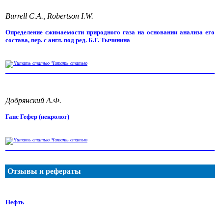
Burrell C.A., Robertson I.W.
Определение сжимаемости природного газа на основании анализа его
состава, пер. с англ. под ред. Б.Г. Тычинина
Читать статью
Добрянский А.Ф.
Ганс Гефер (некролог)
Читать статью
Отзывы и рефераты
Нефть