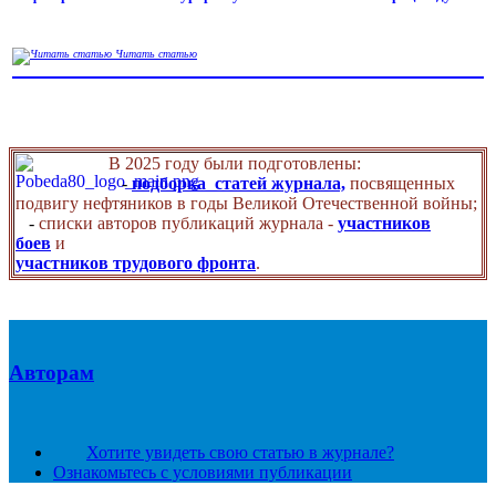
Читать статью
В 2025 году были подготовлены:
-
подборка статей журнала,
посвященных
подвигу нефтяников в годы Великой Отечественной войны;
-
списки авторов публикаций журнала -
участников
боев
и
участников трудового фронта
.
Авторам
Хотите увидеть свою статью в журнале?
Ознакомьтесь с условиями публикации