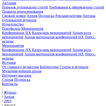
Авторам
Порядок публикации статей
Требования к оформлению статей
Правила рецензирования
Свежий номер
Архив
Подписка
Рекламодателям
Авторы
публикаций журнала
Издательство
Портфолио
Мероприятия
Конференции НХ
Календарь мероприятий
Архив всех
мероприятий
Архив материалов конференций НХ
Пресс-
релизы
Мероприятия
Конференции НХ
Календарь мероприятий
Архив всех
мероприятий
Архив материалов конференций НХ
Пресс-
релизы
История
От главного редактора
Библиотека
Статьи в журнале
Мультимедийный архив
Интернет магазин
Статьи
Подписка
Контакты
/
Журнал
/
Архив
/
2003
/
Август