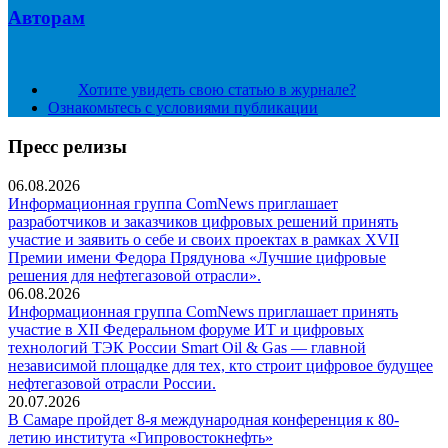
Авторам
Хотите увидеть свою статью в журнале?
Ознакомьтесь с условиями публикации
Пресс релизы
06.08.2026
Информационная группа ComNews приглашает
разработчиков и заказчиков цифровых решений принять
участие и заявить о себе и своих проектах в рамках XVII
Премии имени Федора Прядунова «Лучшие цифровые
решения для нефтегазовой отрасли».
06.08.2026
Информационная группа ComNews приглашает принять
участие в XII Федеральном форуме ИТ и цифровых
технологий ТЭК России Smart Oil & Gas — главной
независимой площадке для тех, кто строит цифровое будущее
нефтегазовой отрасли России.
20.07.2026
В Самаре пройдет 8-я международная конференция к 80-
летию института «Гипровостокнефть»