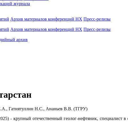
каций журнала
иятий
Архив материалов конференций НХ
Пресс-релизы
иятий
Архив материалов конференций НХ
Пресс-релизы
дийный архив
тарстан
.А., Гатиятуллин Н.С., Ананьев В.В. (ТГРУ)
 2025) - крупный отечественный геолог-нефтяник, специалист в