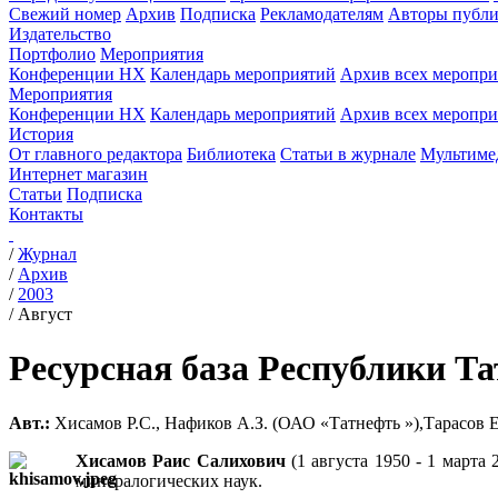
Свежий номер
Архив
Подписка
Рекламодателям
Авторы публи
Издательство
Портфолио
Мероприятия
Конференции НХ
Календарь мероприятий
Архив всех меропр
Мероприятия
Конференции НХ
Календарь мероприятий
Архив всех меропр
История
От главного редактора
Библиотека
Статьи в журнале
Мультиме
Интернет магазин
Статьи
Подписка
Контакты
/
Журнал
/
Архив
/
2003
/
Август
Ресурсная база Республики Та
Авт.:
Хисамов Р.С., Нафиков А.З. (ОАО «Татнефть »),Тарасов Е
Хисамов Раис Салихович
(1 августа 1950 - 1 марта
минералогических наук.