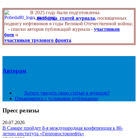
В 2025 году были подготовлены:
-
подборка статей журнала,
посвященных
подвигу нефтяников в годы Великой Отечественной войны;
-
списки авторов публикаций журнала -
участников
боев
и
участников трудового фронта
.
Авторам
Хотите увидеть свою статью в журнале?
Ознакомьтесь с условиями публикации
Пресс релизы
20.07.2026
В Самаре пройдет 8-я международная конференция к 80-
летию института «Гипровостокнефть»