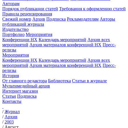
Авторам
Порядок публикации статей
Требования к оформлению статей
Правила рецензирования
Свежий номер
Архив
Подписка
Рекламодателям
Авторы
публикаций журнала
Издательство
Портфолио
Мероприятия
Конференции НХ
Календарь мероприятий
Архив всех
мероприятий
Архив материалов конференций НХ
Пресс-
релизы
Мероприятия
Конференции НХ
Календарь мероприятий
Архив всех
мероприятий
Архив материалов конференций НХ
Пресс-
релизы
История
От главного редактора
Библиотека
Статьи в журнале
Мультимедийный архив
Интернет магазин
Статьи
Подписка
Контакты
/
Журнал
/
Архив
/
2003
/
Август