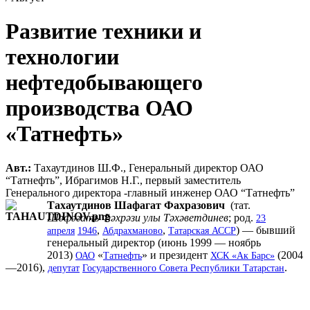
Развитие техники и
технологии
нефтедобывающего
производства ОАО
«Татнефть»
Авт.:
Тахаутдинов Ш.Ф., Генеральный директор ОАО
“Татнефть”, Ибрагимов Н.Г., первый заместитель
Генерального директора -главный инженер ОАО “Татнефть”
Тахаутдинов
Шафагат Фахразович
(тат.
Шәфәгать Фәхрәзи улы Тәхәветдинев
; род.
23
,
,
) — бывший
апреля
1946
Абдрахманово
Татарская АССР
генеральный директор (июнь 1999 — ноябрь
2013)
«
» и президент
(2004
ОАО
Татнефть
ХСК «Ак Барс»
—2016),
.
депутат
Государственного Совета Республики Татарстан