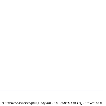
.М. (Нижневолжскнефть), Мухин Л.К. (МИНХиГП), Липкес М.И.