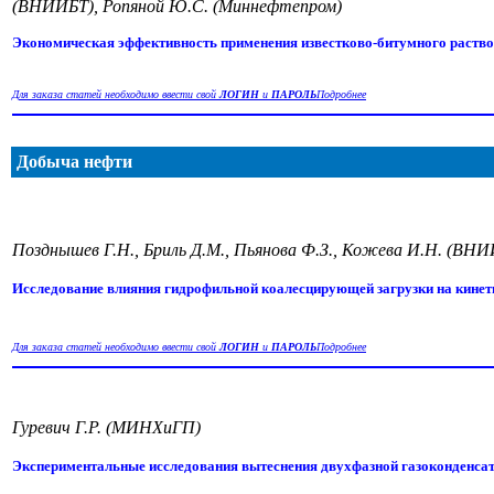
(ВНИИБТ), Ропяной Ю.С. (Миннефтепром)
Экономическая эффективность применения известково-битумного раств
Для заказа статей необходимо ввести свой
ЛОГИН
и
ПАРОЛЬ
Подробнее
Добыча нефти
Позднышев Г.Н., Бриль Д.М., Пьянова Ф.З., Кожева И.Н. (В
Исследование влияния гидрофильной коалесцирующей загрузки на кине
Для заказа статей необходимо ввести свой
ЛОГИН
и
ПАРОЛЬ
Подробнее
Гуревич Г.Р. (МИНХиГП)
Экспериментальные исследования вытеснения двухфазной газоконденсат