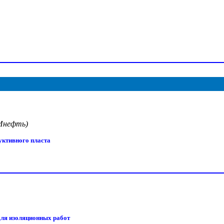
ПИнефть)
уктивного пласта
для изоляционных работ