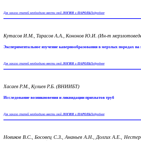
Для заказа статей необходимо ввести свой
ЛОГИН
и
ПАРОЛЬ
Подробнее
Кутасов И.М., Тарасов А.А., Кононов Ю.И. (Ин-т мерзлотов
Экспериментальное изучение кавернообразования в мерзлых породах на
Для заказа статей необходимо ввести свой
ЛОГИН
и
ПАРОЛЬ
Подробнее
Хасаев Р.М., Кулиев Р.Б. (ВНИИБТ)
Исследование возникновения и ликвидации прихватов труб
Для заказа статей необходимо ввести свой
ЛОГИН
и
ПАРОЛЬ
Подробнее
Новиков В.С., Босовец С.З., Ананьев А.Н., Долгих А.Е., Н