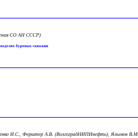
едения СО АН СССР)
 моделях буровых скважин
естеренко И.С., Ферштер А.В. (ВолгоградНИПИнефть), Ялымов В