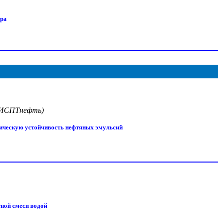
ора
НИИСПТнефть)
тическую устойчивость нефтяных эмульсий
ной смеси водой