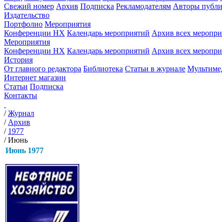
Свежий номер
Архив
Подписка
Рекламодателям
Авторы публи
Издательство
Портфолио
Мероприятия
Конференции НХ
Календарь мероприятий
Архив всех меропр
Мероприятия
Конференции НХ
Календарь мероприятий
Архив всех меропр
История
От главного редактора
Библиотека
Статьи в журнале
Мультиме
Интернет магазин
Статьи
Подписка
Контакты
/
Журнал
/
Архив
/
1977
/
Июнь
Июнь 1977