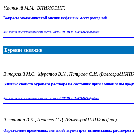
Уманский М.М. (ВНИИОЭНГ)
Вопросы экономической оценки нефтяных месторождений
Для заказа статей необходимо ввести свой
ЛОГИН
и
ПАРОЛЬ
Подробнее
Бурение скважин
Винарский М.С., Муратов В.К., Петрова С.И. (ВолгоградНИ
Влияние свойств бурового раствора на состояние призабойной зоны прод
Для заказа статей необходимо ввести свой
ЛОГИН
и
ПАРОЛЬ
Подробнее
Выстороп В.К., Нечаева С.Д. (ВолгоградНИПИнефть)
Определение предельных значений параметров тампонажных растворов 