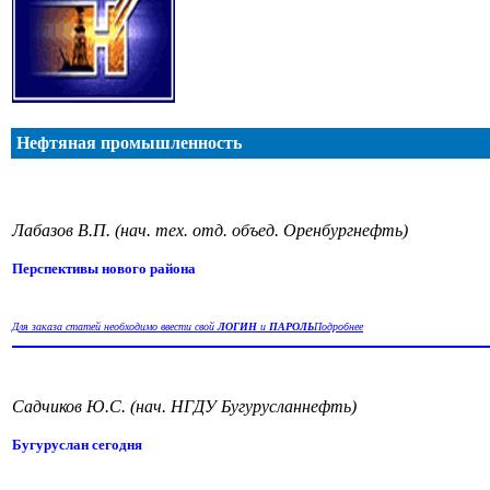
Нефтяная промышленность
Лабазов В.П. (нач. тех. отд. объед. Оренбургнефть)
Перспективы нового района
Для заказа статей необходимо ввести свой
ЛОГИН
и
ПАРОЛЬ
Подробнее
Садчиков Ю.С. (нач. НГДУ Бугурусланнефть)
Бугуруслан сегодня