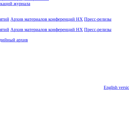
каций журнала
иятий
Архив материалов конференций НХ
Пресс-релизы
иятий
Архив материалов конференций НХ
Пресс-релизы
дийный архив
English versi