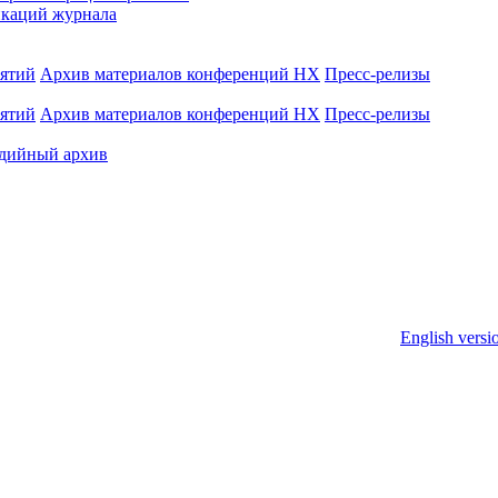
каций журнала
иятий
Архив материалов конференций НХ
Пресс-релизы
иятий
Архив материалов конференций НХ
Пресс-релизы
дийный архив
English versi