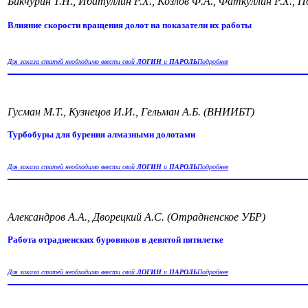
Бикчурин Т.Н., Ибатуллин Р.Х., Козлов Ф.А., Фаткуллин Р.Х., 
Влияние скорости вращения долот на показатели их работы
Для заказа статей необходимо ввести свой
ЛОГИН
и
ПАРОЛЬ
Подробнее
Гусман М.Т., Кузнецов И.И., Гельман А.Б. (ВНИИБТ)
Турбобуры для бурения алмазными долотами
Для заказа статей необходимо ввести свой
ЛОГИН
и
ПАРОЛЬ
Подробнее
Александров А.А., Дворецкий А.С. (Отрадненское УБР)
Работа отрадненских буровиков в девятой пятилетке
Для заказа статей необходимо ввести свой
ЛОГИН
и
ПАРОЛЬ
Подробнее