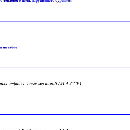
го теплового поля, нарушенного бурением
а на забое
убиных нефтегазовых местор-й АН АзССР)