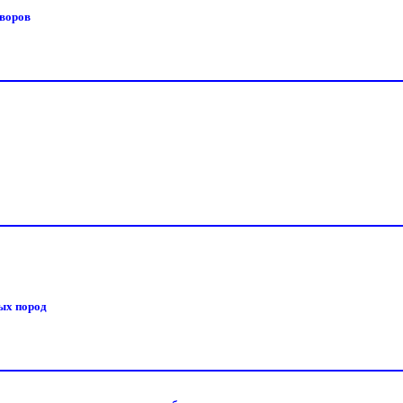
творов
мых пород