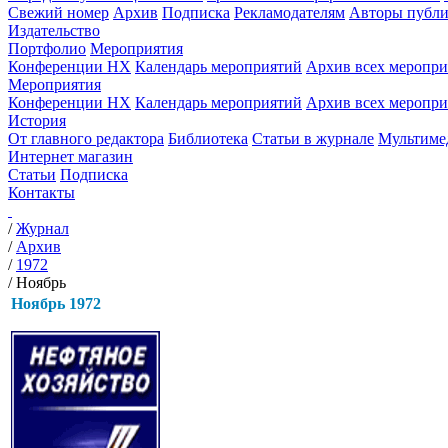
Свежий номер
Архив
Подписка
Рекламодателям
Авторы публи
Издательство
Портфолио
Мероприятия
Конференции НХ
Календарь мероприятий
Архив всех меропр
Мероприятия
Конференции НХ
Календарь мероприятий
Архив всех меропр
История
От главного редактора
Библиотека
Статьи в журнале
Мультиме
Интернет магазин
Статьи
Подписка
Контакты
/
Журнал
/
Архив
/
1972
/
Ноябрь
Ноябрь 1972