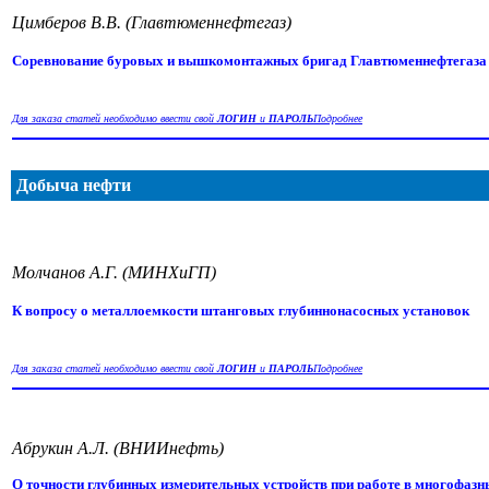
Цимберов В.В. (Главтюменнефтегаз)
Соревнование буровых и вышкомонтажных бригад Главтюменнефтегаза
Для заказа статей необходимо ввести свой
ЛОГИН
и
ПАРОЛЬ
Подробнее
Добыча нефти
Молчанов А.Г. (МИНХиГП)
К вопросу о металлоемкости штанговых глубиннонасосных установок
Для заказа статей необходимо ввести свой
ЛОГИН
и
ПАРОЛЬ
Подробнее
Абрукин А.Л. (ВНИИнефть)
О точности глубинных измерительных устройств при работе в многофазн