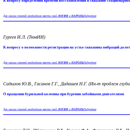
К вопросу определения времени восстановления в скважине стационарно
Для заказа статей необходимо ввести свой
ЛОГИН
и
ПАРОЛЬ
Подробнее
Гуреев И.Л. (ТюмИИ)
К вопросу о возможности регистрации на устье скважины вибраций долот
Для заказа статей необходимо ввести свой
ЛОГИН
и
ПАРОЛЬ
Подробнее
Садыхов Ю.В., Гасанов Г.Г., Дадашев Н.Г. (Ин-т проблем гл
О вращении бурильной колонны при бурении забойными двигателями
Для заказа статей необходимо ввести свой
ЛОГИН
и
ПАРОЛЬ
Подробнее