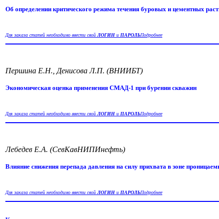
Об определении критического режима течения буровых и цементных рас
Для заказа статей необходимо ввести свой
ЛОГИН
и
ПАРОЛЬ
Подробнее
Першина Е.Н., Денисова Л.П. (ВНИИБТ)
Экономическая оценка применения СМАД-1 при бурении скважин
Для заказа статей необходимо ввести свой
ЛОГИН
и
ПАРОЛЬ
Подробнее
Лебедев Е.А. (СевКавНИПИнефть)
Влияние снижения перепада давления на силу прихвата в зоне проницае
Для заказа статей необходимо ввести свой
ЛОГИН
и
ПАРОЛЬ
Подробнее