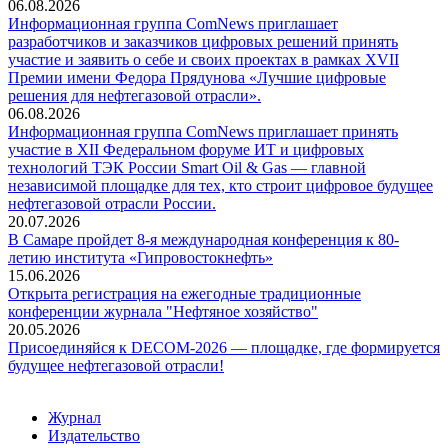
06.08.2026
Информационная группа ComNews приглашает
разработчиков и заказчиков цифровых решений принять
участие и заявить о себе и своих проектах в рамках XVII
Премии имени Федора Прядунова «Лучшие цифровые
решения для нефтегазовой отрасли».
06.08.2026
Информационная группа ComNews приглашает принять
участие в XII Федеральном форуме ИТ и цифровых
технологий ТЭК России Smart Oil & Gas — главной
независимой площадке для тех, кто строит цифровое будущее
нефтегазовой отрасли России.
20.07.2026
В Самаре пройдет 8-я международная конференция к 80-
летию института «Гипровостокнефть»
15.06.2026
Открыта регистрация на ежегодные традиционные
конференции журнала "Нефтяное хозяйство"
20.05.2026
Присоединяйся к DECOM-2026 — площадке, где формируется
будущее нефтегазовой отрасли!
Журнал
Издательство