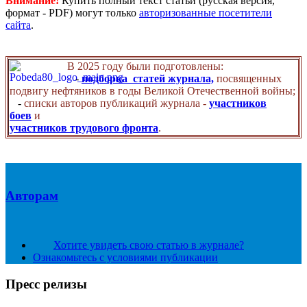
Внимание!
Купить полный текст статьи (русская версия,
формат - PDF) могут только
авторизованные посетители
сайта
.
В 2025 году были подготовлены:
-
подборка статей журнала,
посвященных
подвигу нефтяников в годы Великой Отечественной войны;
-
списки авторов публикаций журнала -
участников
боев
и
участников трудового фронта
.
Авторам
Хотите увидеть свою статью в журнале?
Ознакомьтесь с условиями публикации
Пресс релизы