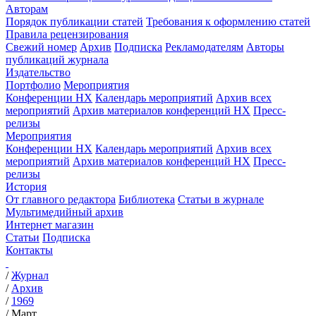
Авторам
Порядок публикации статей
Требования к оформлению статей
Правила рецензирования
Свежий номер
Архив
Подписка
Рекламодателям
Авторы
публикаций журнала
Издательство
Портфолио
Мероприятия
Конференции НХ
Календарь мероприятий
Архив всех
мероприятий
Архив материалов конференций НХ
Пресс-
релизы
Мероприятия
Конференции НХ
Календарь мероприятий
Архив всех
мероприятий
Архив материалов конференций НХ
Пресс-
релизы
История
От главного редактора
Библиотека
Статьи в журнале
Мультимедийный архив
Интернет магазин
Статьи
Подписка
Контакты
/
Журнал
/
Архив
/
1969
/
Март