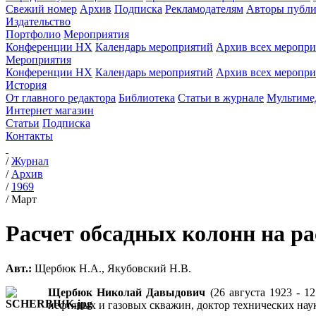
Свежий номер
Архив
Подписка
Рекламодателям
Авторы публи
Издательство
Портфолио
Мероприятия
Конференции НХ
Календарь мероприятий
Архив всех меропр
Мероприятия
Конференции НХ
Календарь мероприятий
Архив всех меропр
История
От главного редактора
Библиотека
Статьи в журнале
Мультиме
Интернет магазин
Статьи
Подписка
Контакты
/
Журнал
/
Архив
/
1969
/
Март
Расчет обсадных колонн на р
Авт.:
Щербюк Н.А., Якубовский Н.В.
Щербюк Николай Давыдович
(26 августа 1923 - 1
нефтяных и газовых скважин, доктор технических нау