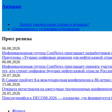
Авторам
Хотите увидеть свою статью в журнале?
Ознакомьтесь с условиями публикации
Пресс релизы
06.08.2026
Информационная группа ComNews приглашает разработчиков и 
Прядунова «Лучшие цифровые решения для нефтегазовой отра
06.08.2026
Информационная группа ComNews приглашает принять участие
тех, кто строит цифровое будущее нефтегазовой отрасли России
20.07.2026
В Самаре пройдет 8-я международная конференция к 80-летию
15.06.2026
Открыта регистрация на ежегодные традиционные конференци
20.05.2026
Присоединяйся к DECOM-2026 — площадке, где формируется б
Журнал