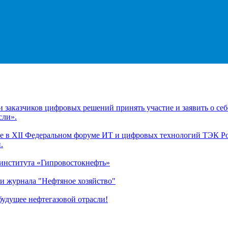
заказчиков цифровых решений принять участие и заявить о себ
сли».
 в XII Федеральном форуме ИТ и цифровых технологий ТЭК Рос
.
 института «Гипровостокнефть»
и журнала "Нефтяное хозяйство"
удущее нефтегазовой отрасли!