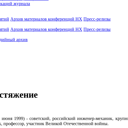
каций журнала
иятий
Архив материалов конференций НХ
Пресс-релизы
иятий
Архив материалов конференций НХ
Пресс-релизы
дийный архив
астяжение
2 июня 1999) - советский, российский инженер-механик, круп
к, профессор, участник Великой Отечественной войны.