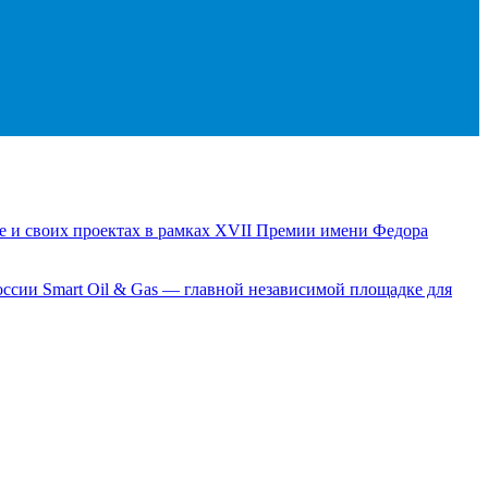
е и своих проектах в рамках XVII Премии имени Федора
сии Smart Oil & Gas — главной независимой площадке для