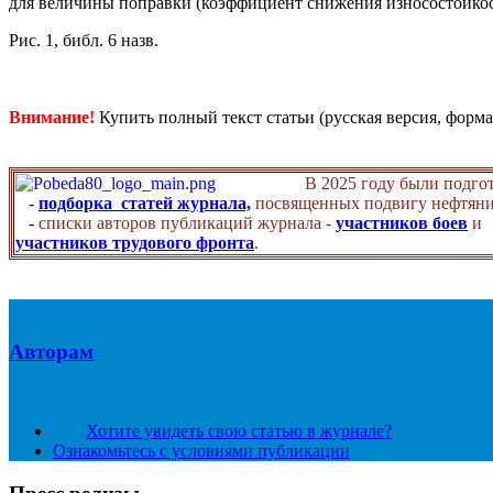
для величины поправки (коэффициент снижения износостойко
Рис. 1, библ. 6 назв.
Внимание!
Купить полный текст статьи (русская версия, форма
В 2025 году были подго
-
подборка статей журнала,
посвященных подвигу нефтяни
-
списки авторов публикаций журнала -
участников боев
и
участников трудового фронта
.
Авторам
Хотите увидеть свою статью в журнале?
Ознакомьтесь с условиями публикации