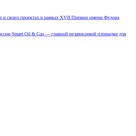
е и своих проектах в рамках XVII Премии имени Федора
сии Smart Oil & Gas — главной независимой площадке для