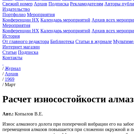
Свежий номер
Архив
Подписка
Рекламодателям
Авторы публи
Издательство
Портфолио
Мероприятия
Конференции НХ
Календарь мероприятий
Архив всех меропр
Мероприятия
Конференции НХ
Календарь мероприятий
Архив всех меропр
История
От главного редактора
Библиотека
Статьи в журнале
Мультиме
Интернет магазин
Статьи
Подписка
Контакты
/
Журнал
/
Архив
/
1969
/
Март
Расчет износостойкости алма
Авт.:
Копылов В.Е.
Износ алмазного долота при поперечной вибрации его на забое
перемещения алмазов повышается при сложении окружной и по