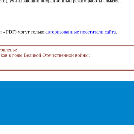
сти), учитывающий вибрационный режим работы алмазов.
т - PDF) могут только
авторизованные посетители сайта
.
товлены:
ков в годы Великой Отечественной войны;