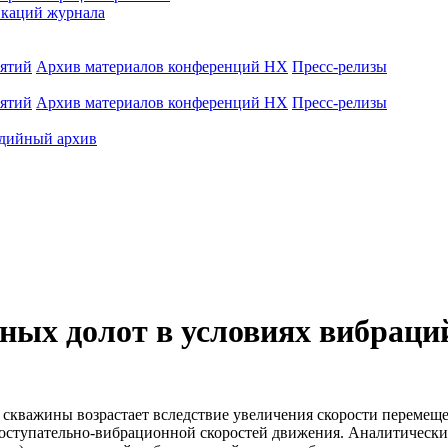
каций журнала
иятий
Архив материалов конференций НХ
Пресс-релизы
иятий
Архив материалов конференций НХ
Пресс-релизы
дийный архив
зных долот в условиях вибраци
 скважины возрастает вследствие увеличения скорости перемеще
ступательно-вибрационной скоростей движения. Аналитически 