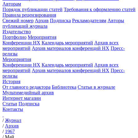
Авторам
Порядок публикации статей
Требования к оформлению статей
Правила рецензирования
Свежий номер
Архив
Подписка
Рекламодателям
Авторы
публикаций журнала
Издательство
Портфолио
Мероприятия
Конференции НХ
Календарь мероприятий
Архив всех
мероприятий
Архив материалов конференций НХ
Пресс-
релизы
Мероприятия
Конференции НХ
Календарь мероприятий
Архив всех
мероприятий
Архив материалов конференций НХ
Пресс-
релизы
История
От главного редактора
Библиотека
Статьи в журнале
Мультимедийный архив
Интернет магазин
Статьи
Подписка
Контакты
/
Журнал
/
Архив
/
1967
/
Май