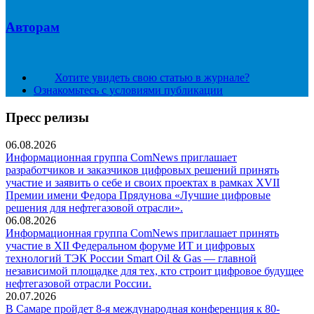
Авторам
Хотите увидеть свою статью в журнале?
Ознакомьтесь с условиями публикации
Пресс релизы
06.08.2026
Информационная группа ComNews приглашает
разработчиков и заказчиков цифровых решений принять
участие и заявить о себе и своих проектах в рамках XVII
Премии имени Федора Прядунова «Лучшие цифровые
решения для нефтегазовой отрасли».
06.08.2026
Информационная группа ComNews приглашает принять
участие в XII Федеральном форуме ИТ и цифровых
технологий ТЭК России Smart Oil & Gas — главной
независимой площадке для тех, кто строит цифровое будущее
нефтегазовой отрасли России.
20.07.2026
В Самаре пройдет 8-я международная конференция к 80-