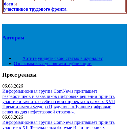
боев
и
участников трудового фронта
.
Авторам
Хотите увидеть свою статью в журнале?
Ознакомьтесь с условиями публикации
Пресс релизы
06.08.2026
Информационная группа ComNews приглашает
разработчиков и заказчиков цифровых решений принять
участие и заявить о себе и своих проектах в рамках XVII
Премии имени Федора Прядунова «Лучшие цифровые
решения для нефтегазовой отрасли».
06.08.2026
Информационная группа ComNews приглашает принять
участие в XII Федеральном форуме ИТ и цифровых