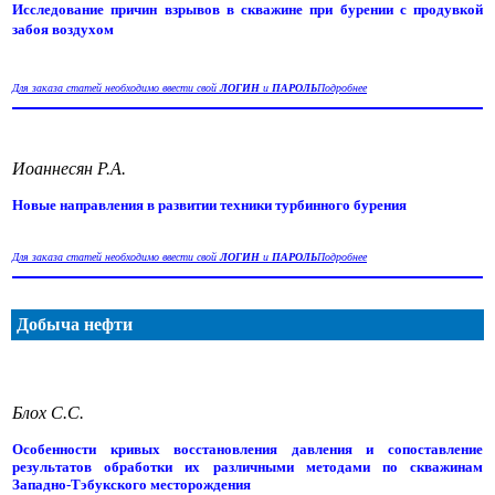
Исследование причин взрывов в скважине при бурении с продувкой
забоя воздухом
Для заказа статей необходимо ввести свой
ЛОГИН
и
ПАРОЛЬ
Подробнее
Иоаннесян Р.А.
Новые направления в развитии техники турбинного бурения
Для заказа статей необходимо ввести свой
ЛОГИН
и
ПАРОЛЬ
Подробнее
Добыча нефти
Блох С.С.
Особенности кривых восстановления давления и сопоставление
результатов обработки их различными методами по скважинам
Западно-Тэбукского месторождения