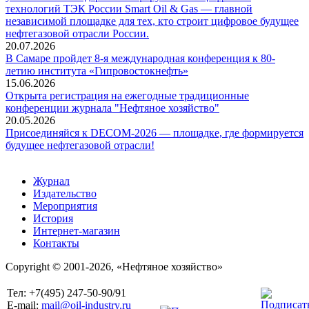
технологий ТЭК России Smart Oil & Gas — главной
независимой площадке для тех, кто строит цифровое будущее
нефтегазовой отрасли России.
20.07.2026
В Самаре пройдет 8-я международная конференция к 80-
летию института «Гипровостокнефть»
15.06.2026
Открыта регистрация на ежегодные традиционные
конференции журнала "Нефтяное хозяйство"
20.05.2026
Присоединяйся к DECOM-2026 — площадке, где формируется
будущее нефтегазовой отрасли!
Журнал
Издательство
Мероприятия
История
Интернет-магазин
Контакты
Copyright © 2001-2026, «Нефтяное хозяйство»
Тел: +7(495) 247-50-90/91
E-mail:
mail@oil-industry.ru