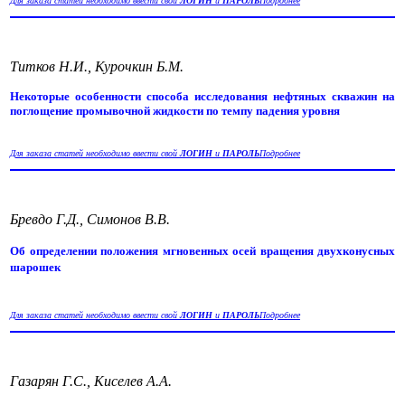
Для заказа статей необходимо ввести свой
ЛОГИН
и
ПАРОЛЬ
Подробнее
Титков Н.И., Курочкин Б.М.
Некоторые особенности способа исследования нефтяных скважин на
поглощение промывочной жидкости по темпу падения уровня
Для заказа статей необходимо ввести свой
ЛОГИН
и
ПАРОЛЬ
Подробнее
Бревдо Г.Д., Симонов В.В.
Об определении положения мгновенных осей вращения двухконусных
шарошек
Для заказа статей необходимо ввести свой
ЛОГИН
и
ПАРОЛЬ
Подробнее
Газарян Г.С., Киселев А.А.