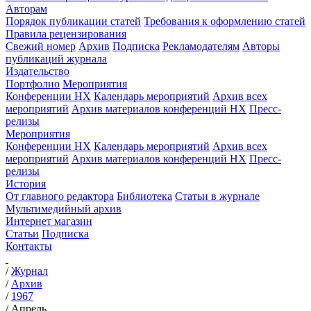
Авторам
Порядок публикации статей
Требования к оформлению статей
Правила рецензирования
Свежий номер
Архив
Подписка
Рекламодателям
Авторы
публикаций журнала
Издательство
Портфолио
Мероприятия
Конференции НХ
Календарь мероприятий
Архив всех
мероприятий
Архив материалов конференций НХ
Пресс-
релизы
Мероприятия
Конференции НХ
Календарь мероприятий
Архив всех
мероприятий
Архив материалов конференций НХ
Пресс-
релизы
История
От главного редактора
Библиотека
Статьи в журнале
Мультимедийный архив
Интернет магазин
Статьи
Подписка
Контакты
/
Журнал
/
Архив
/
1967
/
Апрель