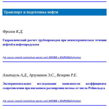
Транспорт и подготовка нефти
Фролов К.Д.
Гидравлический расчет трубопроводов при неизотермическом течении
нефтей и нефтепродуктов
Для заказа статей необходимо ввести свой
ЛОГИН
и
ПАРОЛЬ
Подробнее
Альтшуль А.Д., Арзуманов Э.С., Везирян Р.Е.
Экспериментальное исследование зависимости коэффициента
сопротивления при внезапном расширении потока от числа Рейнольдса
Для заказа статей необходимо ввести свой
ЛОГИН
и
ПАРОЛЬ
Подробнее