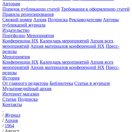
Авторам
Порядок публикации статей
Требования к оформлению статей
Правила рецензирования
Свежий номер
Архив
Подписка
Рекламодателям
Авторы
публикаций журнала
Издательство
Портфолио
Мероприятия
Конференции НХ
Календарь мероприятий
Архив всех
мероприятий
Архив материалов конференций НХ
Пресс-
релизы
Мероприятия
Конференции НХ
Календарь мероприятий
Архив всех
мероприятий
Архив материалов конференций НХ
Пресс-
релизы
История
От главного редактора
Библиотека
Статьи в журнале
Мультимедийный архив
Интернет магазин
Статьи
Подписка
Контакты
/
Журнал
/
Архив
/
1964
/
Август