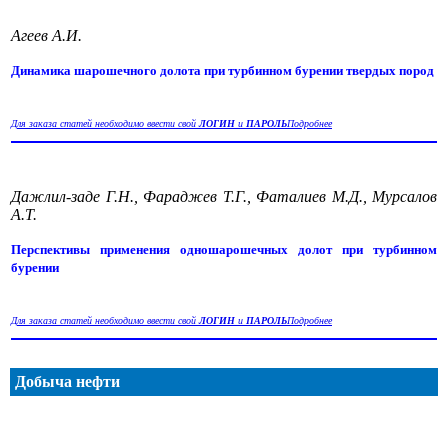
Агеев А.И.
Динамика шарошечного долота при турбинном бурении твердых пород
Для заказа статей необходимо ввести свой
ЛОГИН
и
ПАРОЛЬ
Подробнее
Дажлил-заде Г.Н., Фараджев Т.Г., Фаталиев М.Д., Мурсалов
А.Т.
Перспективы применения одношарошечных долот при турбинном
бурении
Для заказа статей необходимо ввести свой
ЛОГИН
и
ПАРОЛЬ
Подробнее
Добыча нефти