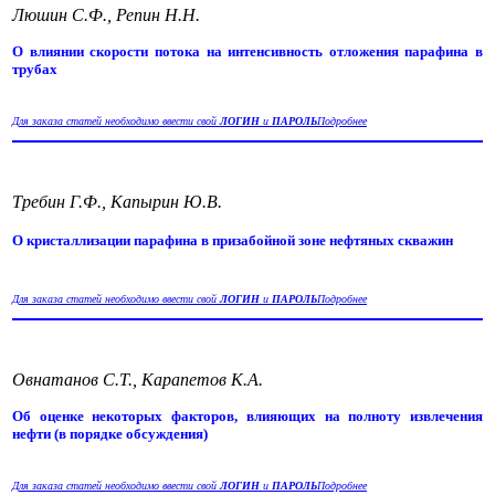
Люшин С.Ф., Репин Н.Н.
О влиянии скорости потока на интенсивность отложения парафина в
трубах
Для заказа статей необходимо ввести свой
ЛОГИН
и
ПАРОЛЬ
Подробнее
Требин Г.Ф., Капырин Ю.В.
О кристаллизации парафина в призабойной зоне нефтяных скважин
Для заказа статей необходимо ввести свой
ЛОГИН
и
ПАРОЛЬ
Подробнее
Овнатанов С.Т., Карапетов К.А.
Об оценке некоторых факторов, влияющих на полноту извлечения
нефти (в порядке обсуждения)
Для заказа статей необходимо ввести свой
ЛОГИН
и
ПАРОЛЬ
Подробнее