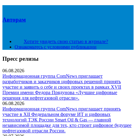
Авторам
Хотите увидеть свою статью в журнале?
Ознакомьтесь с условиями публикации
Пресс релизы
06.08.2026
Информационная группа ComNews приглашает
разработчиков и заказчиков цифровых решений принять
участие и заявить о себе и своих проектах в рамках XVII
Премии имени Федора Прядунова «Лучшие цифровые
решения для нефтегазовой отрасли».
06.08.2026
Информационная группа ComNews приглашает принять
участие в XII Федеральном форуме ИТ и цифровых
технологий ТЭК России Smart Oil & Gas — главной
независимой площадке для тех, кто строит цифровое будущее
нефтегазовой отрасли России.