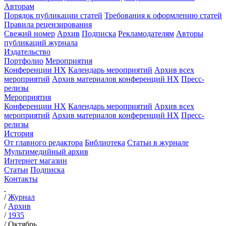
Авторам
Порядок публикации статей
Требования к оформлению статей
Правила рецензирования
Свежий номер
Архив
Подписка
Рекламодателям
Авторы
публикаций журнала
Издательство
Портфолио
Мероприятия
Конференции НХ
Календарь мероприятий
Архив всех
мероприятий
Архив материалов конференций НХ
Пресс-
релизы
Мероприятия
Конференции НХ
Календарь мероприятий
Архив всех
мероприятий
Архив материалов конференций НХ
Пресс-
релизы
История
От главного редактора
Библиотека
Статьи в журнале
Мультимедийный архив
Интернет магазин
Статьи
Подписка
Контакты
/
Журнал
/
Архив
/
1935
/
Октябрь