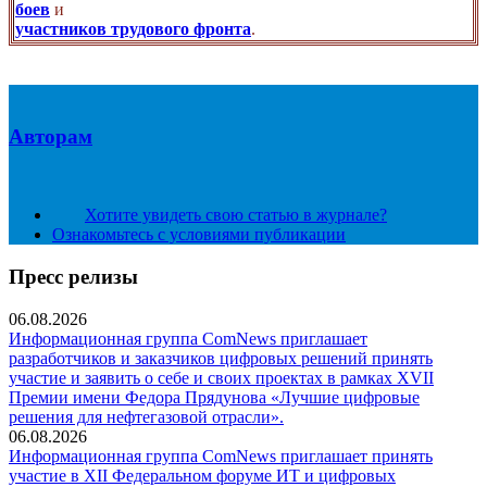
боев
и
участников трудового фронта
.
Авторам
Хотите увидеть свою статью в журнале?
Ознакомьтесь с условиями публикации
Пресс релизы
06.08.2026
Информационная группа ComNews приглашает
разработчиков и заказчиков цифровых решений принять
участие и заявить о себе и своих проектах в рамках XVII
Премии имени Федора Прядунова «Лучшие цифровые
решения для нефтегазовой отрасли».
06.08.2026
Информационная группа ComNews приглашает принять
участие в XII Федеральном форуме ИТ и цифровых