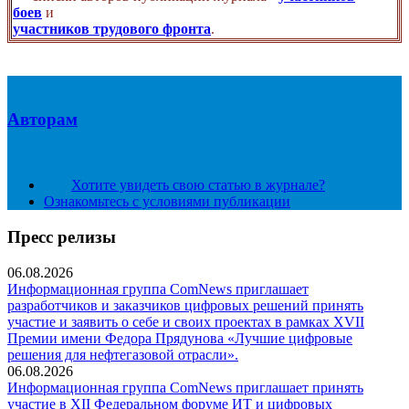
боев
и
участников трудового фронта
.
Авторам
Хотите увидеть свою статью в журнале?
Ознакомьтесь с условиями публикации
Пресс релизы
06.08.2026
Информационная группа ComNews приглашает
разработчиков и заказчиков цифровых решений принять
участие и заявить о себе и своих проектах в рамках XVII
Премии имени Федора Прядунова «Лучшие цифровые
решения для нефтегазовой отрасли».
06.08.2026
Информационная группа ComNews приглашает принять
участие в XII Федеральном форуме ИТ и цифровых