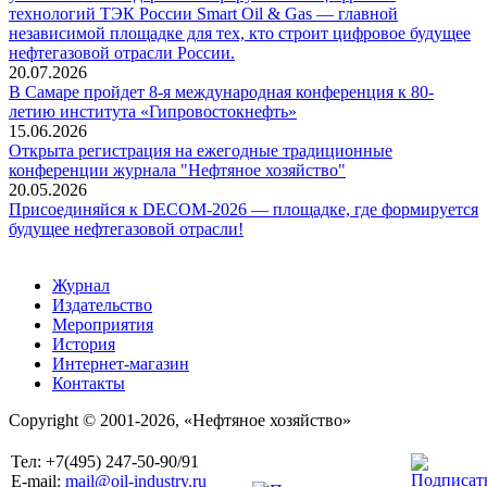
технологий ТЭК России Smart Oil & Gas — главной
независимой площадке для тех, кто строит цифровое будущее
нефтегазовой отрасли России.
20.07.2026
В Самаре пройдет 8-я международная конференция к 80-
летию института «Гипровостокнефть»
15.06.2026
Открыта регистрация на ежегодные традиционные
конференции журнала "Нефтяное хозяйство"
20.05.2026
Присоединяйся к DECOM-2026 — площадке, где формируется
будущее нефтегазовой отрасли!
Журнал
Издательство
Мероприятия
История
Интернет-магазин
Контакты
Copyright © 2001-2026, «Нефтяное хозяйство»
Тел: +7(495) 247-50-90/91
E-mail:
mail@oil-industry.ru