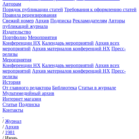
Авторам
Порядок публикации статей
Требования к оформлению статей
Правила рецензирования
Свежий номер
Архив
Подписка
Рекламодателям
Авторы
публикаций журнала
Издательство
Портфолио
Мероприятия
Конференции НХ
Календарь мероприятий
Архив всех
мероприятий
Архив материалов конференций НХ
Пресс-
релизы
Мероприятия
Конференции НХ
Календарь мероприятий
Архив всех
мероприятий
Архив материалов конференций НХ
Пресс-
релизы
История
От главного редактора
Библиотека
Статьи в журнале
Мультимедийный архив
Интернет магазин
Статьи
Подписка
Контакты
/
Журнал
/
Архив
/
1981
/
Июнь