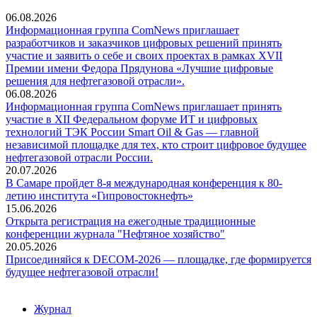
06.08.2026
Информационная группа ComNews приглашает
разработчиков и заказчиков цифровых решений принять
участие и заявить о себе и своих проектах в рамках XVII
Премии имени Федора Прядунова «Лучшие цифровые
решения для нефтегазовой отрасли».
06.08.2026
Информационная группа ComNews приглашает принять
участие в XII Федеральном форуме ИТ и цифровых
технологий ТЭК России Smart Oil & Gas — главной
независимой площадке для тех, кто строит цифровое будущее
нефтегазовой отрасли России.
20.07.2026
В Самаре пройдет 8-я международная конференция к 80-
летию института «Гипровостокнефть»
15.06.2026
Открыта регистрация на ежегодные традиционные
конференции журнала "Нефтяное хозяйство"
20.05.2026
Присоединяйся к DECOM-2026 — площадке, где формируется
будущее нефтегазовой отрасли!
Журнал