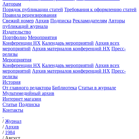
Авторам
Порядок публикации статей
Требования к оформлению статей
Правила рецензирования
Свежий номер
Архив
Подписка
Рекламодателям
Авторы
публикаций журнала
Издательство
Портфолио
Мероприятия
Конференции НХ
Календарь мероприятий
Архив всех
мероприятий
Архив материалов конференций НХ
Пресс-
релизы
Мероприятия
Конференции НХ
Календарь мероприятий
Архив всех
мероприятий
Архив материалов конференций НХ
Пресс-
релизы
История
От главного редактора
Библиотека
Статьи в журнале
Мультимедийный архив
Интернет магазин
Статьи
Подписка
Контакты
/
Журнал
/
Архив
/
1984
/
Август