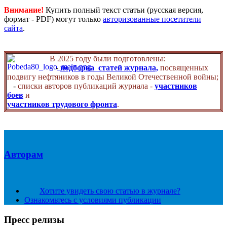
Внимание!
Купить полный текст статьи (русская версия,
формат - PDF) могут только
авторизованные посетители
сайта
.
В 2025 году были подготовлены:
-
подборка статей журнала,
посвященных
подвигу нефтяников в годы Великой Отечественной войны;
-
списки авторов публикаций журнала -
участников
боев
и
участников трудового фронта
.
Авторам
Хотите увидеть свою статью в журнале?
Ознакомьтесь с условиями публикации
Пресс релизы