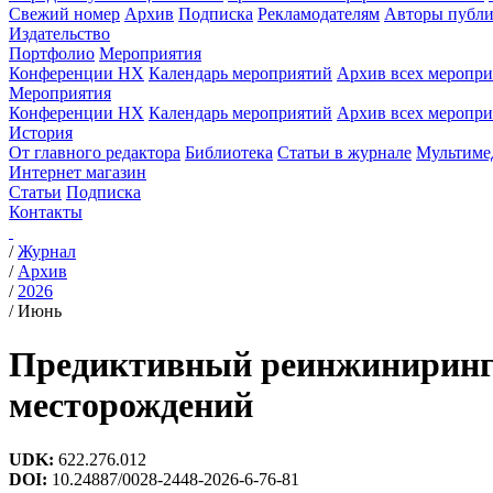
Свежий номер
Архив
Подписка
Рекламодателям
Авторы публи
Издательство
Портфолио
Мероприятия
Конференции НХ
Календарь мероприятий
Архив всех меропр
Мероприятия
Конференции НХ
Календарь мероприятий
Архив всех меропр
История
От главного редактора
Библиотека
Статьи в журнале
Мультиме
Интернет магазин
Статьи
Подписка
Контакты
/
Журнал
/
Архив
/
2026
/
Июнь
Предиктивный реинжиниринг в
месторождений
UDK:
622.276.012
DOI:
10.24887/0028-2448-2026-6-76-81