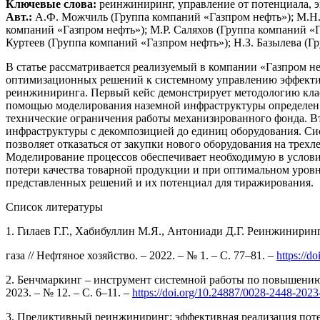
Ключевые слова:
реинжиниринг, управление от потенциала, 
Авт.:
А.Ф. Можчиль (Группа компаний «Газпром нефть»); М.Н. 
компаний «Газпром нефть»); М.Р. Саляхов (Группа компаний «Г
Куртеев (Группа компаний «Газпром нефть»); Н.З. Базылева (Г
В статье рассматривается реализуемый в компании «Газпром н
оптимизационных решений к системному управлению эффектив
реинжиниринга. Первый кейс демонстрирует методологию кла
помощью моделирования наземной инфраструктуры определен 
технические ограничения работы механизированного фонда. В
инфраструктуры с декомпозицией до единиц оборудования. Сис
позволяет отказаться от закупки нового оборудования на тре
Моделирование процессов обеспечивает необходимую в условия
потери качества товарной продукции и при оптимальном уров
представленных решений и их потенциал для тиражирования.
Список литературы
1. Гилаев Г.Г., Хабибуллин М.Я., Антониади Д.Г. Реинжинир
газа // Нефтяное хозяйство. – 2022. – № 1. – С. 77–81. –
https://d
2. Бенчмаркинг – инструмент системной работы по повышению э
2023. – № 12. – С. 6–11. –
https://doi.org/10.24887/0028-2448-2023
3. Предиктивный реинжиниринг: эффективная реализация потенц