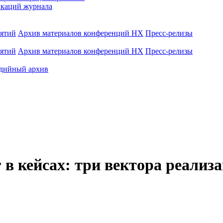
каций журнала
иятий
Архив материалов конференций НХ
Пресс-релизы
иятий
Архив материалов конференций НХ
Пресс-релизы
дийный архив
 кейсах: три вектора реализ