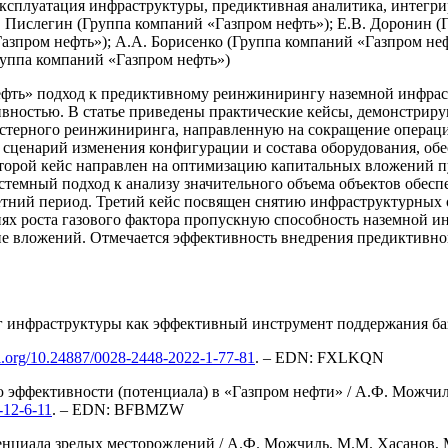
эксплуатация инфраструктуры, предиктивная аналитика, интегр
Пислегин (Группа компаний «Газпром нефть»); Е.В. Доронин (Г
азпром нефть»); А.А. Борисенко (Группа компаний «Газпром неф
руппа компаний «Газпром нефть»)
ефть» подход к предиктивному реинжинирингу наземной инфраст
ностью. В статье приведены практические кейсы, демонстриру
стерного реинжиниринга, направленную на сокращение операци
сценарий изменения конфигурации и состава оборудования, о
торой кейс направлен на оптимизацию капитальных вложений п
темный подход к анализу значительного объема объектов обесп
хлетний период. Третий кейс посвящен снятию инфраструктурны
х роста газового фактора пропускную способность наземной инф
не вложений. Отмечается эффективность внедрения предиктивно
инг инфраструктуры как эффективный инструмент поддержания б
oi.org/10.24887/0028-2448-2022-1-77-81
. – EDN: FXLKQN
ффективности (потенциала) в «Газпром нефти» / А.Ф. Можчиль, Н
-12-6-11
. – EDN: BFBMZW
иала зрелых месторождений / А.Ф. Можчиль, М.М. Хасанов, М.Н. 