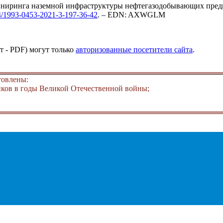
ниринга наземной инфраструктуры нефтегазодобывающих предпр
54/1993-0453-2021-3-197-36-42
. – EDN: AXWGLM
т - PDF) могут только
авторизованные посетители сайта
.
товлены:
ков в годы Великой Отечественной войны;