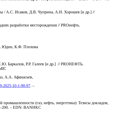
 А.С. Исаков, Д.В. Чуприна, А.Н. Хорошев [и др.] //
адиях разработки месторождения // PROнефть.
В. Юдин, К.Ф. Плохова
. Баркалов, Р.Р. Галеев [и др.] // PROНЕФТЬ.
MIC
о, А.А. Афанасьев,
99-2025-10-1-90-97
. –
промышленности (газ, нефть, энергетика): Тезисы докладов,
 199–200. – EDN: BANHKC