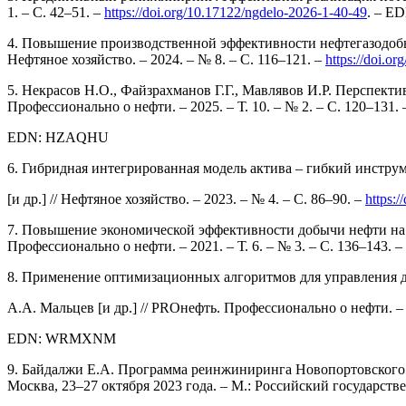
1. – С. 42–51. –
https://doi.org/10.17122/ngdelo-2026-1-40-49
. – 
4. Повышение производственной эффективности нефтегазодобычи
Нефтяное хозяйство. – 2024. – № 8. – С. 116–121. –
https://doi.o
5. Некрасов Н.О., Файзрахманов Г.Г., Мавлявов И.Р. Перспек
Профессионально о нефти. – 2025. – Т. 10. – № 2. – С. 120–131.
EDN: HZAQHU
6. Гибридная интегрированная модель актива – гибкий инстру
[и др.] // Нефтяное хозяйство. – 2023. – № 4. – С. 86–90. –
https:
7. Повышение экономической эффективности добычи нефти на м
Профессионально о нефти. – 2021. – Т. 6. – № 3. – С. 136–143. –
8. Применение оптимизационных алгоритмов для управления д
А.А. Мальцев [и др.] // PROнефть. Профессионально о нефти. – 2
EDN: WRMXNM
9. Байдалжи Е.А. Программа реинжиниринга Новопортовского 
Москва, 23–27 октября 2023 года. – М.: Российский государст