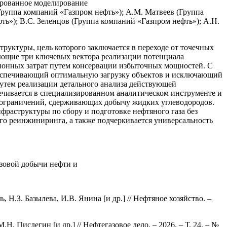
ированное моделирование
руппа компаний «Газпром нефть»); А.М. Матвеев (Группа
ть»); В.С. Зеленцов (Группа компаний «Газпром нефть»); А.Н.
руктуры, цель которого заключается в переходе от точечных
ющие три ключевых вектора реализации потенциала
онных затрат путем консервации избыточных мощностей. С
беспечивающий оптимальную загрузку объектов и исключающий
утем реализации детального анализа действующей
ечивается в специализированном аналитическом инструменте и
х ограничений, сдерживающих добычу жидких углеводородов.
раструктуры по сбору и подготовке нефтяного газа без
го реинжиниринга, а также подчеркивается универсальность
азовой добычи нефти и
.З. Базылева, И.В. Янина [и др.] // Нефтяное хозяйство. –
Пислегин [и др.] // Нефтегазовое дело. – 2026. – Т. 24. – №