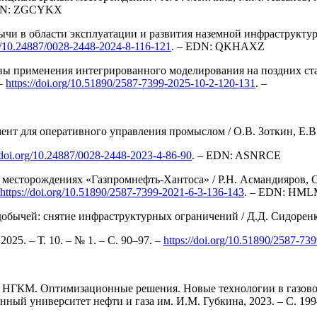
EDN: ZGCYKX
 в области эксплуатации и развития наземной инфраструктуры /
rg/10.24887/0028-2448-2024-8-116-121
. – EDN: QKHAXZ
тивы применения интегрированного моделирования на поздних ст
 –
https://doi.org/10.51890/2587-7399-2025-10-2-120-131
. –
мент для оперативного управления промыслом / О.В. Зоткин, Е.
//doi.org/10.24887/0028-2448-2023-4-86-90
. – EDN: ASNRCE
есторождениях «Газпромнефть-Хантоса» / Р.Н. Асмандияров, С.Ю
https://doi.org/10.51890/2587-7399-2021-6-3-136-143
. – EDN: HML
обычей: снятие инфраструктурных ограничений / Д.Д. Сидоренк
025. – Т. 10. – № 1. – С. 90–97. –
https://doi.org/10.51890/2587-73
НГКМ. Оптимизационные решения. Новые технологии в газовой 
венный университет нефти и газа им. И.М. Губкина, 2023. – С.