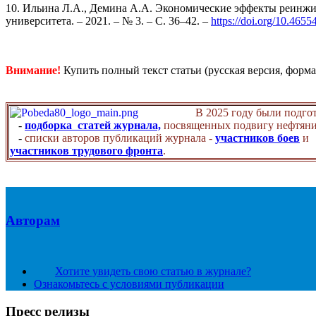
10. Ильина Л.А., Демина А.А. Экономические эффекты реинжи
университета. – 2021. – № 3. – С. 36–42. –
https://doi.org/10.465
Внимание!
Купить полный текст статьи (русская версия, форма
В 2025 году были подго
-
подборка статей журнала,
посвященных подвигу нефтяни
-
списки авторов публикаций журнала -
участников боев
и
участников трудового фронта
.
Авторам
Хотите увидеть свою статью в журнале?
Ознакомьтесь с условиями публикации
Пресс релизы