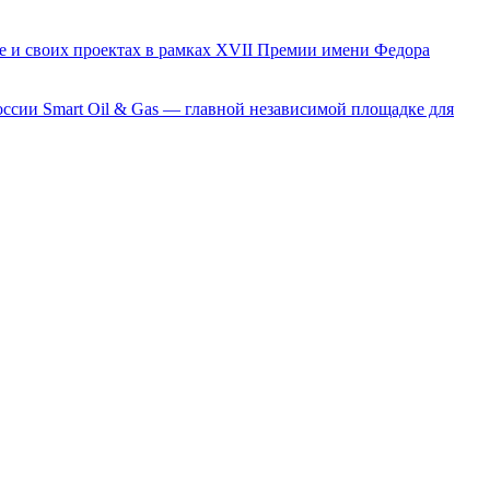
е и своих проектах в рамках XVII Премии имени Федора
сии Smart Oil & Gas — главной независимой площадке для