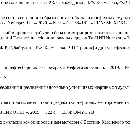
безвоживания нефти / Р.З. Сахабутдинов, Т.Ф. Космачева, Ф.Р. Г
ние состава и причин образования стойких водонефтяных эмульс
 // Neftegaz.RU. – 2020. – № 9. – С. 156–161. – EDN: MCXDKG
ий в процессе добычи, сбора и внутрипромыслового транспорта
ждений Татарстана: сборник научных трудов ТатНИПИнефти. – 20
Р. Губайдулин, Т.Ф. Космачева, В.П. Тронов [и др.] // Нефтяное 
в нефтесборных резервуарах // Нефтегазовое дело. – 2019. – № 4
TCX
разования и разделения аномально устойчивых нефтяных эмульси
льсий на поздней стадии разработки нефтяных месторождений /
АО «ВНИИОЭНГ», 2005. – 322 с. – EDN: QMYCYB
х эмульсий комбинированным методом // Вестник Казанского техно