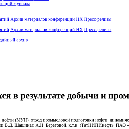
каций журнала
иятий
Архив материалов конференций НХ
Пресс-релизы
иятий
Архив материалов конференций НХ
Пресс-релизы
дийный архив
хся в результате добычи и про
и нефти (МУН), отход промысловой подготовки нефти, динамиче
В.Д. Шашина); А.Н. Береговой, к.т.н. (ТатНИПИнефть, ПАО «Та