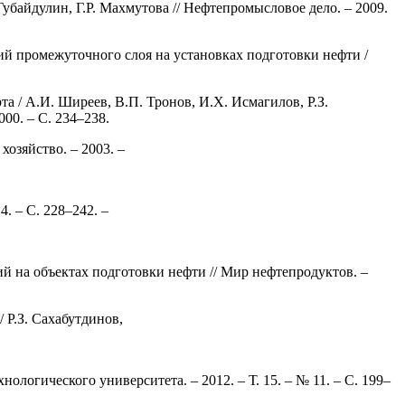
убайдулин, Г.Р. Махмутова // Нефтепромысловое дело. – 2009.
ий промежуточного слоя на установках подготовки нефти /
 / А.И. Ширеев, В.П. Тронов, И.Х. Исмагилов, Р.З.
00. – С. 234–238.
хозяйство. – 2003. –
. – С. 228–242. –
й на объектах подготовки нефти // Мир нефтепродуктов. –
 Р.З. Сахабутдинов,
логического университета. – 2012. – Т. 15. – № 11. – С. 199–