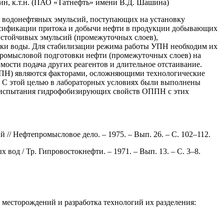
н, к.т.н. (ПАО «Татнефть» имени В.Д. Шашина)
тв водонефтяных эмульсий, поступающих на установку
сификации притока и добычи нефти в продукции добывающих
устойчивых эмульсий (промежуточных слоев),
тки воды. Для стабилизации режима работы УПН необходим их
 промысловой подготовки нефти (промежуточных слоев) на
мости подача других реагентов и длительное отстаивание.
ОППН) являются факторами, осложняющими технологические
. С этой целью в лабораторных условиях были выполнены
ы испытания гидрофобизирующих свойств ОППН с этих
// Нефтепромысловое дело. – 1975. – Вып. 26. – С. 102–112.
вод / Тр. Гипровостокнефти. – 1971. – Вып. 13. – С. 3–8.
 месторождений и разработка технологий их разделения: