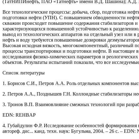
(ТатНИПИнефть, ПАО «Татнефть» имени В.Д. Шашина); А.Д. К
Все технологические процессы: добыча, сбор, подготовка нефт
подготовки нефти (УПН). С повышением обводненности нефт
скважин происходит повышение содержания стабилизаторов и 
характеризующихся повышенной устойчивостью к разделению,
вывод из технологических аппаратов на отдельный узел или в
нефть и воду требуются повышенные дозировки деэмульгаторов 
Высокая исходная вязкость, многокомпонентный, различный 
процессы транспортировки и подготовки нефти. В настоящее 
исследования физико-химических параметров и реологически
объектов. Результаты испытаний показали, что все исследу
Список литературы
1. Борисов С.И., Петров А.А. Роль отдельных компонентов выс
2. Петров А.А., Позднышев Г.Н. Коллоидные стабилизаторы нефт
3. Тронов В.П. Взаимовлияние смежных технологий при разрабо
EDN: REHBAP
4. Губайдулин Ф.Р. Исследование особенностей формирования 
автореф. дис... канд. техн. наук: Бугульма, 2004. – 26 с. – ED