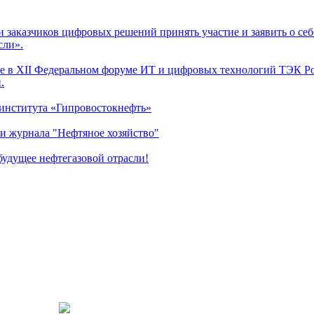
заказчиков цифровых решений принять участие и заявить о себ
сли».
 в XII Федеральном форуме ИТ и цифровых технологий ТЭК Рос
.
 института «Гипровостокнефть»
и журнала "Нефтяное хозяйство"
удущее нефтегазовой отрасли!