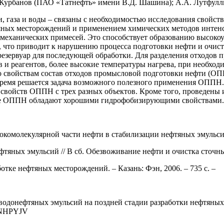
урбанов (ПАО «Татнефть» имени В.Д. Шашина); А.А. Лутфулли
и, газа и воды – связаны с необходимостью исследования свойс
яных месторождений и применением химических методов интен
механических примесей. Это способствует образованию высоко
 что приводит к нарушению процесса подготовки нефти и очис
 резервуар для последующей обработки. Для разделения отходов
и реагентов, более высокие температуры нагрева, при необходи
по свойствам состав отходов промысловой подготовки нефти (
время решается задача возможного полезного применения ОППН
х свойств ОППН с трех разных объектов. Кроме того, проведен
емые ОППН обладают хорошими гидрофобизирующими свойствами.
окомолекулярной части нефти в стабилизации нефтяных эмульсий 
яных эмульсий // В сб. Обезвоживание нефти и очистка сточных 
тке нефтяных месторождений. – Казань: Фэн, 2006. – 735 с. –
водонефтяных эмульсий на поздней стадии разработки нефтяных
N: NHPYJV