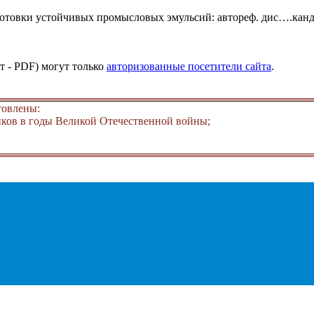
отовки устойчивых промысловых эмульсий: автореф. дис….канд. 
т - PDF) могут только
авторизованные посетители сайта
.
товлены:
ков в годы Великой Отечественной войны;