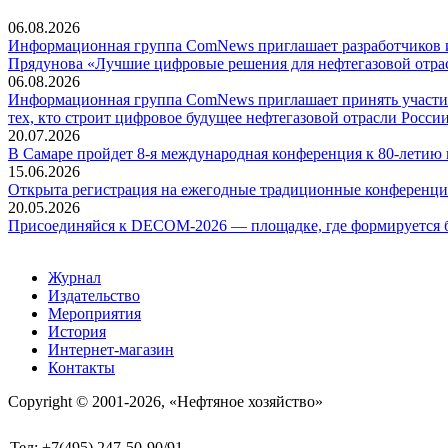
06.08.2026
Информационная группа ComNews приглашает разработчиков и 
Прядунова «Лучшие цифровые решения для нефтегазовой отра
06.08.2026
Информационная группа ComNews приглашает принять участие
тех, кто строит цифровое будущее нефтегазовой отрасли России
20.07.2026
В Самаре пройдет 8-я международная конференция к 80-летию
15.06.2026
Открыта регистрация на ежегодные традиционные конференци
20.05.2026
Присоединяйся к DECOM-2026 — площадке, где формируется б
Журнал
Издательство
Мероприятия
История
Интернет-магазин
Контакты
Copyright © 2001-2026, «Нефтяное хозяйство»
Тел: +7(495) 247-50-90/91