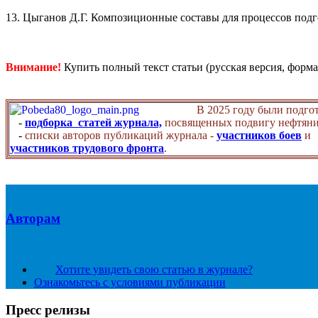
13. Цыганов Д.Г. Композиционные составы для процессов подг
Внимание!
Купить полный текст статьи (русская версия, форма
В 2025 году были подго
-
подборка статей журнала,
посвященных подвигу нефтяни
-
списки авторов публикаций журнала -
участников боев
и
участников трудового фронта
.
Авторам
Хотите увидеть свою статью в журнале?
Ознакомьтесь с условиями публикации
Пресс релизы