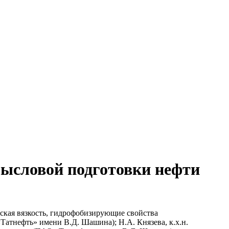
мысловой подготовки нефти
ская вязкость, гидрофобизирующие свойства
тнефть» имени В.Д. Шашина); Н.А. Князева, к.х.н.