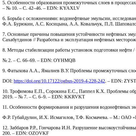
5. Особенности образования промежуточных слоев в процессах о
– № 10. – С. 42–46. – EDN: KYAXLV
6. Борьба с осложнениями: водонефтяные эмульсии, исследова
Ф.А. Бурюкин, А.С. Косицына, А.А. Ковальчук, П.Л. Шаповалов
7. Основные причины повышения устойчивости нефтяных эмульс
Сахабутдинов // Разработка и эксплуатация нефтяных месторо
8. Методы стабилизации работы установок подготовки нефти / Ф.
№ 2. – С. 66–69. – EDN: OYHMQB
9. Фатыхова А.А., Ямалиев В.У. Проблемы промежуточных слоев 
DOI:
https://doi.org/10.17122/ogbus-2019-4-228-242
. – EDN: ZYS
10. Трофимова Е.П., Сорокина Е.С., Паппел К.Х. Проблемы об
2019. – № 7. – С. 6–9. – EDN: KKRVKT
11. Особенности формирования и разрушения водонефтяных эму
Ф.Р. Губайдулин, И.Х. Исмагилов, Т.Ф. Космачева. – М.: О
12. Заббаров Р.Р., Гончарова И.Н. Разрушение высокоустойчивы
200. – EDN: OZOVKF