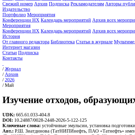
Свежий номер
Архив
Подписка
Рекламодателям
Авторы публи
Издательство
Портфолио
Мероприятия
Конференции НХ
Календарь мероприятий
Архив всех меропр
Мероприятия
Конференции НХ
Календарь мероприятий
Архив всех меропр
История
От главного редактора
Библиотека
Статьи в журнале
Мультиме
Интернет магазин
Статьи
Подписка
Контакты
/
Журнал
/
Архив
/
2026
/
Май
Изучение отходов, образующи
UDK:
665.61.033-404.8
DOI:
10.24887/0028-2448-2026-5-122-125
Ключевые слова:
устойчивые эмульсии, установка подготовк
Авт.:
Р.Ш. Зиатдинова (ТатНИПИнефть, ПАО «Татнефть» имени 