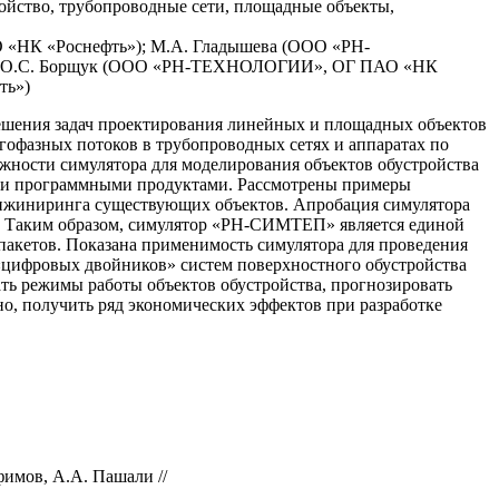
ойство, трубопроводные сети, площадные объекты,
«НК «Роснефть»); М.А. Гладышева (ООО «РН-
.н. О.С. Борщук (ООО «РН-ТЕХНОЛОГИИ», ОГ ПАО «НК
ть»)
ешения задач проектирования линейных и площадных объектов
гофазных потоков в трубопроводных сетях и аппаратах по
ожности симулятора для моделирования объектов обустройства
ми программными продуктами. Рассмотрены примеры
еинжиниринга существующих объектов. Апробация симулятора
я. Таким образом, симулятор «РН-СИМТЕП» является единой
пакетов. Показана применимость симулятора для проведения
 «цифровых двойников» систем поверхностного обустройства
ть режимы работы объектов обустройства, прогнозировать
о, получить ряд экономических эффектов при разработке
фимов, А.А. Пашали //