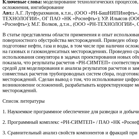
Ключевые слова:
моделирование технологических процессов,
осложнения, ингибирование
Авт.:
А.Г. Лутфурахманов, к.т.н., (ООО «РН-БашНИПИнефть
ТЕХНОЛОГИИ», ОГ ПАО «НК «Роснефть»); У.Р. Ильясов (ОО
«Роснефть»); М.Г. Волков, д.т.н., (ООО «РН-ТЕХНОЛОГИИ»,
В статье представлены области применения и опыт использо
поверхностного обустройства месторождений. Приведен обзор
подготовке нефти, газа и воды, в том числе при наличии осл
на газовых и газоконденсатных месторождениях. Проведено
использования симулятора в задачах проектирования новых о
показала, что результаты расчетов «РН-СИМТЕП» соответству
средой для моделирования и анализа результатов расчетов и 
совместных расчетов трубопроводных систем сбора, подготов
месторождений. Сделан вывод о том, что использование цифро
возникновение осложнений, разрабатывать корректирующие ме
месторождений.
Список литературы
1. Наукоемкое программное обеспечение для разведки и добычи
2. Программный комплекс «РН-СИМТЕП» / ПАО «НК «Роснефть»
3. Сравнительный анализ свойств компонентов и фракций при P