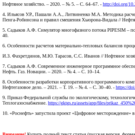
Нефтяное хозяйство. – 2020. – № 5. – С. 64–67. -
http://doi.org/
4. Ильясов У.Р., Пашали А.А., Литвиненко М.А. Методика расч
Пенга-Робинсона и правил смешения Хьюрона-Видала // Нефтяное
5. Садыков А.Ф. Симулятор многофазного потока PIPESIM – пол
40.
6. Особенности расчетов материально-тепловых балансов проце
И.З. Фахретдинов, М.Ю. Тарасов, С.С. Иванов // Нефтяное хозяй
7. Садыков А.Ф. Современное инженерное программное обеспе
Нефть. Газ. Новации. – 2020. – № 4. – С. 10–14.
8. Особенности разработки корпоративного программного комп
Нефтегазовое дело. – 2021. – Т. 19. – № 4. – С. 30–40. -
https://d
9. Приказ Федеральной службы по экологическому, технологиче
Теплогазоснабжение.
https://gktgs.ru/assets/app/files/prikaz_450
10. «Роснефть» запустила проект «Цифровое месторождение» 
Внимание!
Купить полный текст статьи (русская версия, форма