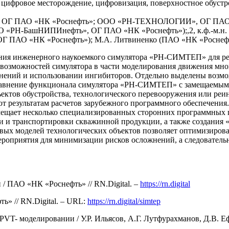
 цифровое месторождение, цифровизация, поверхностное обустр
», ОГ ПАО «НК «Роснефть»; ООО «РН-ТЕХНОЛОГИИ», ОГ ПАО 
О «РН-БашНИПИнефть», ОГ ПАО «НК «Роснефть»);,2, к.ф.-м
 ОГ ПАО «НК «Роснефть»); М.А. Литвиненко (ПАО «НК «Роснеф
вания инженерного наукоемкого симулятора «РН-СИМТЕП» для р
 возможностей симулятора в части моделирования движения мно
ожнений и использовании ингибиторов. Отдельно выделены возм
 сравнение функционала симулятора «РН-СИМТЕП» с замещаемы
бъектов обустройства, технологического перевооружения или р
ют результатам расчетов зарубежного программного обеспечени
замещает несколько специализированных сторонних программных 
ки и транспортировки скважинной продукции, а также создания
вых моделей технологических объектов позволяет оптимизирова
роприятия для минимизации рисков осложнений, а следовательн
 / ПАО «НК «Роснефть» // RN.Digital. –
https://rn.digital
 // RN.Digital. – URL:
https://rn.digital/simtep
VT- моделировании / У.Р. Ильясов, А.Г. Лутфурахманов, Д.В. Е