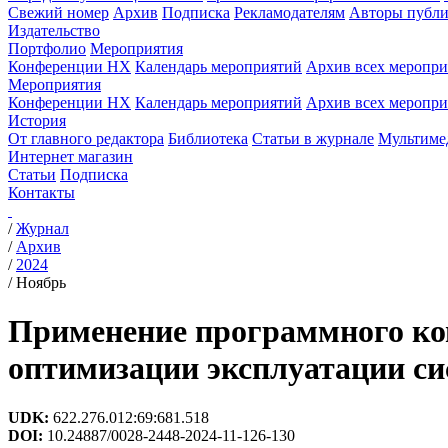
Свежий номер
Архив
Подписка
Рекламодателям
Авторы публи
Издательство
Портфолио
Мероприятия
Конференции НХ
Календарь мероприятий
Архив всех меропр
Мероприятия
Конференции НХ
Календарь мероприятий
Архив всех меропр
История
От главного редактора
Библиотека
Статьи в журнале
Мультиме
Интернет магазин
Статьи
Подписка
Контакты
/
Журнал
/
Архив
/
2024
/
Ноябрь
Применение программного к
оптимизации эксплуатации си
UDK:
622.276.012:69:681.518
DOI:
10.24887/0028-2448-2024-11-126-130