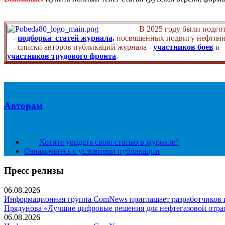
В 2025 году были подго
-
подборка статей журнала,
посвященных подвигу нефтяни
-
списки авторов публикаций журнала -
участников боев
и
участников трудового фронта
.
Авторам
Хотите увидеть свою статью в журнале?
Ознакомьтесь с условиями публикации
Пресс релизы
06.08.2026
Информационная группа ComNews приглашает разработчиков и 
Прядунова «Лучшие цифровые решения для нефтегазовой отра
06.08.2026