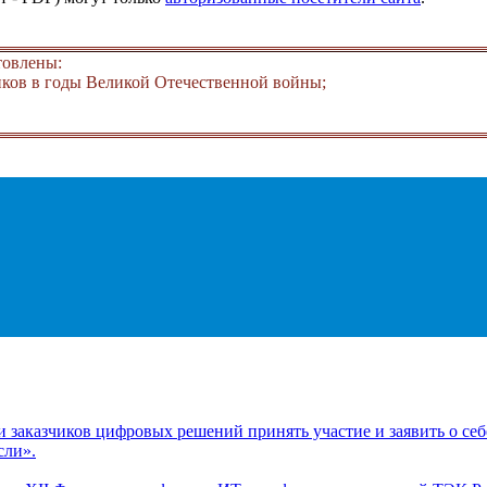
товлены:
ков в годы Великой Отечественной войны;
заказчиков цифровых решений принять участие и заявить о себ
сли».