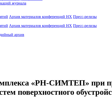
каций журнала
иятий
Архив материалов конференций НХ
Пресс-релизы
иятий
Архив материалов конференций НХ
Пресс-релизы
дийный архив
омплекса «РН-СИМТЕП» при п
стем поверхностного обустрой