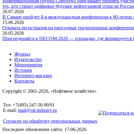
Информационная группа ComNews приглашает принять участие
тех, кто строит цифровое будущее нефтегазовой отрасли России
20.07.2026
В Самаре пройдет 8-я международная конференция к 80-летию
15.06.2026
Открыта регистрация на ежегодные традиционные конференци
20.05.2026
Присоединяйся к DECOM-2026 — площадке, где формируется б
Журнал
Издательство
Мероприятия
История
Интернет-магазин
Контакты
Copyright © 2001-2026, «Нефтяное хозяйство»
Тел: +7(495) 247-50-90/91
E-mail:
mail@oil-industry.ru
Согласие на обработку персональных данных
Последнее обновление сайта: 17-06-2026