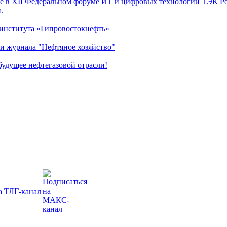
 в XII Федеральном форуме ИТ и цифровых технологий ТЭК Рос
.
 института «Гипровостокнефть»
и журнала "Нефтяное хозяйство"
удущее нефтегазовой отрасли!