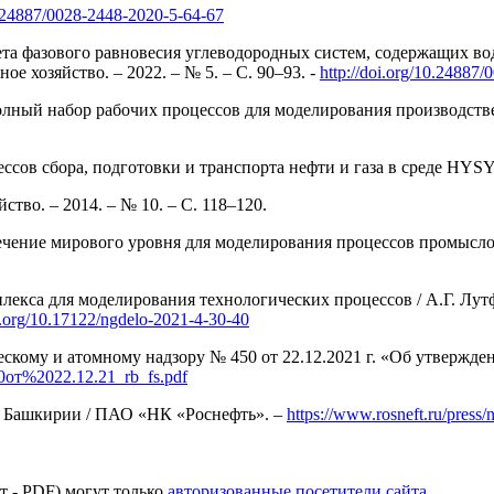
10.24887/0028-2448-2020-5-64-67
ета фазового равновесия углеводородных систем, содержащих во
 хозяйство. – 2022. – № 5. – С. 90–93. -
http://doi.org/10.24887
ный набор рабочих процессов для моделирования производственн
ссов сбора, подготовки и транспорта нефти и газа в среде HYSY
ство. – 2014. – № 10. – С. 118–120.
чение мирового уровня для моделирования процессов промыслов
лекса для моделирования технологических процессов / А.Г. Лут
oi.org/10.17122/ngdelo-2021-4-30-40
скому и атомному надзору № 450 от 22.12.2021 г. «Об утвержден
%20от%2022.12.21_rb_fs.pdf
в Башкирии / ПАО «НК «Роснефть». –
https://www.rosneft.ru/press
т - PDF) могут только
авторизованные посетители сайта
.