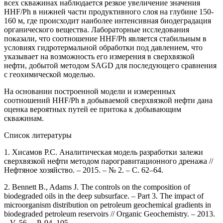
всех скважинах наблюдается резкое увеличение значения
HHF/Ph в нижней части продуктивного слоя на глубине 150-
160 м, где происходит наиболее интенсивная биодеградация
органического вещества. Лабораторные исследования
показали, что соотношение HHF/Ph является стабильным в
условиях гидротермальной обработки под давлением, что
указывает на возможность его измерения в сверхвязкой
нефти, добытой методом SAGD для последующего сравнения
с геохимической моделью.
На основании построенной модели и измеренных
соотношений HHF/Ph в добываемой сверхвязкой нефти дана
оценка вероятных путей ее притока к добывающим
скважинам.
Список литературы
1. Хисамов Р.С. Аналитическая модель разработки залежи
сверхвязкой нефти методом парогравитационного дренажа //
Нефтяное хозяйство. – 2015. – № 2. – С. 62–64.
2. Bennett B., Adams J. The controls on the composition of
biodegraded oils in the deep subsurface. – Part 3. The impact of
microorganism distribution on petroleum geochemical gradients in
biodegraded petroleum reservoirs // Organic Geochemistry. – 2013.
– V. 56. – P. 94–105.