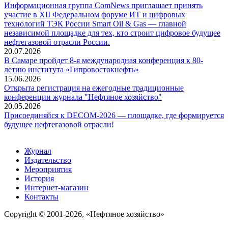
Информационная группа ComNews приглашает принять
участие в XII Федеральном форуме ИТ и цифровых
технологий ТЭК России Smart Oil & Gas — главной
независимой площадке для тех, кто строит цифровое будущее
нефтегазовой отрасли России.
20.07.2026
В Самаре пройдет 8-я международная конференция к 80-
летию института «Гипровостокнефть»
15.06.2026
Открыта регистрация на ежегодные традиционные
конференции журнала "Нефтяное хозяйство"
20.05.2026
Присоединяйся к DECOM-2026 — площадке, где формируется
будущее нефтегазовой отрасли!
Журнал
Издательство
Мероприятия
История
Интернет-магазин
Контакты
Copyright © 2001-2026, «Нефтяное хозяйство»