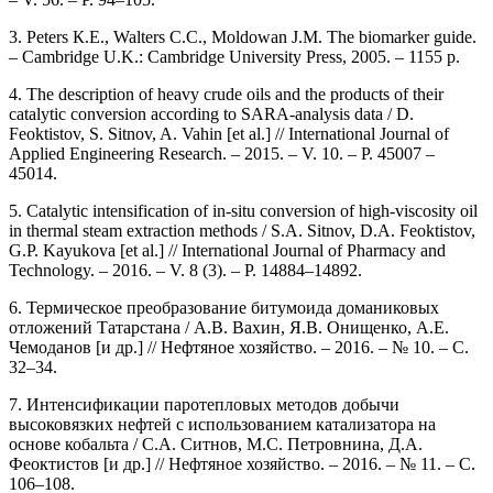
3. Peters К.E., Walters C.C., Moldowan J.М. The biomarker guide.
– Cambridge U.K.: Cambridge University Press, 2005. – 1155 p.
4. The description of heavy crude oils and the products of their
catalytic conversion according to SARA-analysis data / D.
Feoktistov, S. Sitnov, A. Vahin [et al.] // International Journal of
Applied Engineering Research. – 2015. – V. 10. – P. 45007 –
45014.
5. Catalytic intensification of in-situ conversion of high-viscosity oil
in thermal steam extraction methods / S.A. Sitnov, D.A. Feoktistov,
G.P. Kayukova [et al.] // International Journal of Pharmacy and
Technology. – 2016. – V. 8 (3). – P. 14884–14892.
6. Термическое преобразование битумоида доманиковых
отложений Татарстана / А.В. Вахин, Я.В. Онищенко, А.Е.
Чемоданов [и др.] // Нефтяное хозяйство. – 2016. – № 10. – С.
32–34.
7. Интенсификации паротепловых методов добычи
высоковязких нефтей с использованием катализатора на
основе кобальта / С.А. Ситнов, М.С. Петровнина, Д.А.
Феоктистов [и др.] // Нефтяное хозяйство. – 2016. – № 11. – С.
106–108.