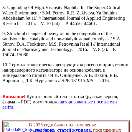
8. Upgrading Of High-Viscosity Naphtha In The Super-Critical
Water Environment / S.M. Petrov, R.R. Zakiyeva, Ya Ibrahim
Abdelsalam [et al.] // International Journal of Applied Engineering
Research. – 2015. – V. 10 (24). – Р. 44656–44661.
9. Structural changes of heavy oil in the composition of the
sandstone in a catalytic and non-catalytic aquathermolysis / S.A.
Sitnov, D.A. Feoktistov, M.S. Petrovnina [et al.] // International
Journal of Pharmacy and Technology. – 2016. – V. 8 (3). – P.
15074–15080.
10. Термо-каталитическая деструкция керогена в присутствии
наноразмерного катализатора на основе кобальта и
минерального пирита / Я.В. Онищенко, А.В. Вахин, Е.В.
Воронина, Д.К. Нургалиев // SPE 181915-MS. – 2016.
Внимание!
Купить полный текст статьи (русская версия,
формат - PDF) могут только
авторизованные посетители
сайта
.
В 2025 году были подготовлены:
-
подборка статей журнала,
посвященных