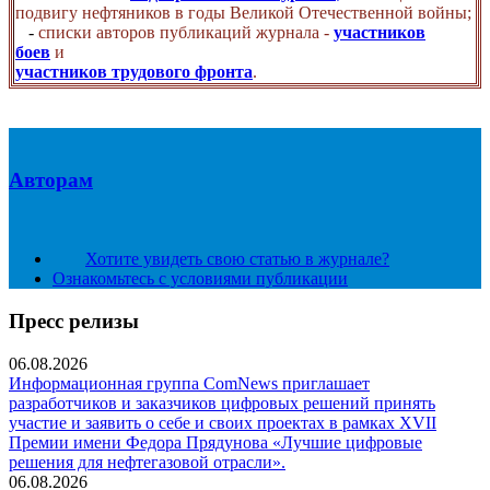
подвигу нефтяников в годы Великой Отечественной войны;
-
списки авторов публикаций журнала -
участников
боев
и
участников трудового фронта
.
Авторам
Хотите увидеть свою статью в журнале?
Ознакомьтесь с условиями публикации
Пресс релизы
06.08.2026
Информационная группа ComNews приглашает
разработчиков и заказчиков цифровых решений принять
участие и заявить о себе и своих проектах в рамках XVII
Премии имени Федора Прядунова «Лучшие цифровые
решения для нефтегазовой отрасли».
06.08.2026