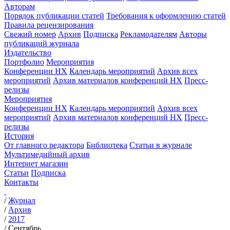
Авторам
Порядок публикации статей
Требования к оформлению статей
Правила рецензирования
Свежий номер
Архив
Подписка
Рекламодателям
Авторы
публикаций журнала
Издательство
Портфолио
Мероприятия
Конференции НХ
Календарь мероприятий
Архив всех
мероприятий
Архив материалов конференций НХ
Пресс-
релизы
Мероприятия
Конференции НХ
Календарь мероприятий
Архив всех
мероприятий
Архив материалов конференций НХ
Пресс-
релизы
История
От главного редактора
Библиотека
Статьи в журнале
Мультимедийный архив
Интернет магазин
Статьи
Подписка
Контакты
/
Журнал
/
Архив
/
2017
/
Сентябрь