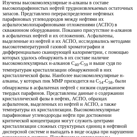
Изучены высокомолекулярные н-алканы в составе
высокопарафинистых нефтей трудноизвлекаемых остаточных
запасов. Представлено перераспределение нефтяных
парафиновых углеводородов между нефтями их
асфальтосмолопарафиновыми отложениями (АСПО) в
скважинном оборудовании. Показано присутствие н-алканов
в асфальтенах нефтей и их отложениях. Асфальтены,
выделенные из нефтей и их АСПО, исследовались методами
высокотемпературной газовой хроматографии и
дифференциально сканирующей калориметрии, с помощью
которых удалось обнаружить в их составе наличие
высокомолекулярных н-алканов С
-С
и выше судя по
40
59
температурам кристаллизации обнаруженной в них
кристаллической фазы. Наиболее высокомолекулярные н-
алканы, у которых пик ММР приходится на С
-С
, были
54
58
обнаружены в асфальтенах нефтей с низким содержанием
твердых парафинов. Представлены данные о содержании
кристаллической фазы в нефтях, АСПО, образцах
асфальтенов, выделенных из нефтей и АСПО, а также
температуры их кристаллизации. Высокомолекулярные
парафиновые углеводороды нефти при достижении
критической концентрации могут служить центрами
кристаллизации сложных структурных единиц в нефтяной
дисперсной системе и выпадать в виде осадка при нарушении