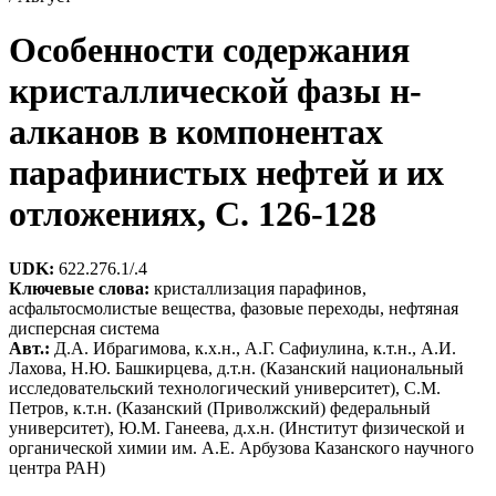
Особенности содержания
кристаллической фазы н-
алканов в компонентах
парафинистых нефтей и их
отложениях, C. 126-128
UDK:
622.276.1/.4
Ключевые слова:
кристаллизация парафинов,
асфальтосмолистые вещества, фазовые переходы, нефтяная
дисперсная система
Авт.:
Д.А. Ибрагимова, к.х.н., А.Г. Сафиулина, к.т.н., А.И.
Лахова, Н.Ю. Башкирцева, д.т.н. (Казанский национальный
исследовательский технологический университет), С.М.
Петров, к.т.н. (Казанский (Приволжский) федеральный
университет), Ю.М. Ганеева, д.х.н. (Институт физической и
органической химии им. А.Е. Арбузова Казанского научного
центра РАН)