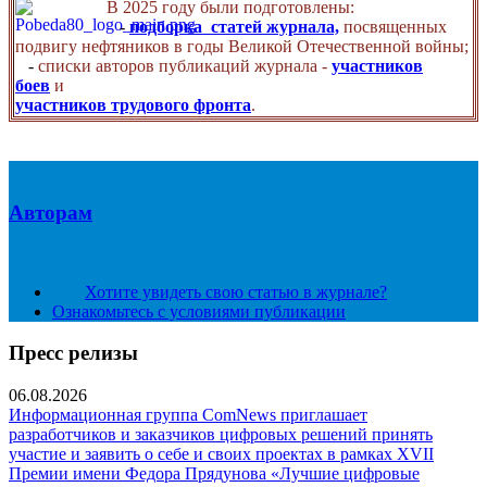
В 2025 году были подготовлены:
-
подборка статей журнала,
посвященных
подвигу нефтяников в годы Великой Отечественной войны;
-
списки авторов публикаций журнала -
участников
боев
и
участников трудового фронта
.
Авторам
Хотите увидеть свою статью в журнале?
Ознакомьтесь с условиями публикации
Пресс релизы
06.08.2026
Информационная группа ComNews приглашает
разработчиков и заказчиков цифровых решений принять
участие и заявить о себе и своих проектах в рамках XVII
Премии имени Федора Прядунова «Лучшие цифровые