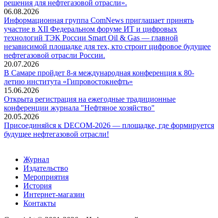
решения для нефтегазовой отрасли».
06.08.2026
Информационная группа ComNews приглашает принять
участие в XII Федеральном форуме ИТ и цифровых
технологий ТЭК России Smart Oil & Gas — главной
независимой площадке для тех, кто строит цифровое будущее
нефтегазовой отрасли России.
20.07.2026
В Самаре пройдет 8-я международная конференция к 80-
летию института «Гипровостокнефть»
15.06.2026
Открыта регистрация на ежегодные традиционные
конференции журнала "Нефтяное хозяйство"
20.05.2026
Присоединяйся к DECOM-2026 — площадке, где формируется
будущее нефтегазовой отрасли!
Журнал
Издательство
Мероприятия
История
Интернет-магазин
Контакты