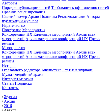
Авторам
Порядок публикации статей
Требования к оформлению статей
Правила рецензирования
Свежий номер
Архив
Подписка
Рекламодателям
Авторы
публикаций журнала
Издательство
Портфолио
Мероприятия
Конференции НХ
Календарь мероприятий
Архив всех
мероприятий
Архив материалов конференций НХ
Пресс-
релизы
Мероприятия
Конференции НХ
Календарь мероприятий
Архив всех
мероприятий
Архив материалов конференций НХ
Пресс-
релизы
История
От главного редактора
Библиотека
Статьи в журнале
Мультимедийный архив
Интернет магазин
Статьи
Подписка
Контакты
/
Журнал
/
Архив
/
2016
/
Август