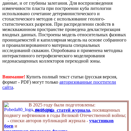
данные, и от глубины залегания. Для воспроизведения
изменчивости пласта при построении куба литологии
использовано сочетание детерминистического и
стохастического методов с использование геолого-
статистических разрезов. При распределении свойств в
межскважинном пространстве проведена декластеризация
входных данных. Построены модель относительных фазовых
проницаемостей и капиллярная модель на основе собранного
и проанализированного материала специальных
исследований скважин. Опробована и применена методика
интерактивного петрофизического моделирования
недонасыщенных коллекторов переходной зоны.
Внимание!
Купить полный текст статьи (русская версия,
формат - PDF) могут только
авторизованные посетители
сайта
.
В 2025 году были подготовлены:
-
подборка статей журнала,
посвященных
подвигу нефтяников в годы Великой Отечественной войны;
-
списки авторов публикаций журнала -
участников
боев
и