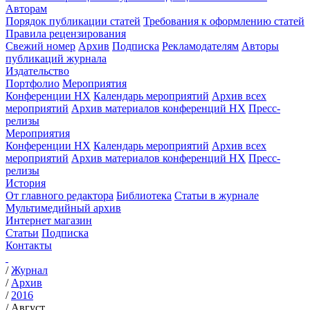
Авторам
Порядок публикации статей
Требования к оформлению статей
Правила рецензирования
Свежий номер
Архив
Подписка
Рекламодателям
Авторы
публикаций журнала
Издательство
Портфолио
Мероприятия
Конференции НХ
Календарь мероприятий
Архив всех
мероприятий
Архив материалов конференций НХ
Пресс-
релизы
Мероприятия
Конференции НХ
Календарь мероприятий
Архив всех
мероприятий
Архив материалов конференций НХ
Пресс-
релизы
История
От главного редактора
Библиотека
Статьи в журнале
Мультимедийный архив
Интернет магазин
Статьи
Подписка
Контакты
/
Журнал
/
Архив
/
2016
/
Август