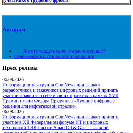
участников трудового фронта
.
Авторам
Хотите увидеть свою статью в журнале?
Ознакомьтесь с условиями публикации
Пресс релизы
06.08.2026
Информационная группа ComNews приглашает
разработчиков и заказчиков цифровых решений принять
участие и заявить о себе и своих проектах в рамках XVII
Премии имени Федора Прядунова «Лучшие цифровые
решения для нефтегазовой отрасли».
06.08.2026
Информационная группа ComNews приглашает принять
участие в XII Федеральном форуме ИТ и цифровых
технологий ТЭК России Smart Oil & Gas — главной
независимой площадке для тех, кто строит цифровое будущее