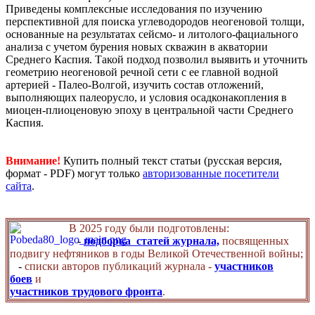
Приведены комплексные исследования по изучению
перспективной для поиска углеводородов неогеновой толщи,
основанные на результатах сейсмо- и литолого-фациального
анализа с учетом бурения новых скважин в акватории
Среднего Каспия. Такой подход позволил выявить и уточнить
геометрию неогеновой речной сети с ее главной водной
артерией - Палео-Волгой, изучить состав отложений,
выполняющих палеорусло, и условия осадконакопления в
миоцен-плиоценовую эпоху в центральной части Среднего
Каспия.
Внимание!
Купить полный текст статьи (русская версия,
формат - PDF) могут только
авторизованные посетители
сайта
.
В 2025 году были подготовлены:
-
подборка статей журнала,
посвященных
подвигу нефтяников в годы Великой Отечественной войны;
-
списки авторов публикаций журнала -
участников
боев
и
участников трудового фронта
.