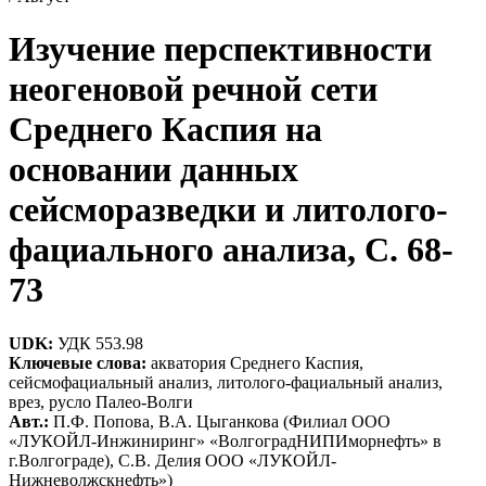
Изучение перспективности
неогеновой речной сети
Среднего Каспия на
основании данных
сейсморазведки и литолого-
фациального анализа, C. 68-
73
UDK:
УДК 553.98
Ключевые слова:
акватория Среднего Каспия,
сейсмофациальный анализ, литолого-фациальный анализ,
врез, русло Палео-Волги
Авт.:
П.Ф. Попова, В.А. Цыганкова (Филиал ООО
«ЛУКОЙЛ-Инжиниринг» «ВолгоградНИПИморнефть» в
г.Волгограде), С.В. Делия ООО «ЛУКОЙЛ-
Нижневолжскнефть»)