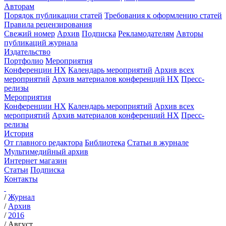
Авторам
Порядок публикации статей
Требования к оформлению статей
Правила рецензирования
Свежий номер
Архив
Подписка
Рекламодателям
Авторы
публикаций журнала
Издательство
Портфолио
Мероприятия
Конференции НХ
Календарь мероприятий
Архив всех
мероприятий
Архив материалов конференций НХ
Пресс-
релизы
Мероприятия
Конференции НХ
Календарь мероприятий
Архив всех
мероприятий
Архив материалов конференций НХ
Пресс-
релизы
История
От главного редактора
Библиотека
Статьи в журнале
Мультимедийный архив
Интернет магазин
Статьи
Подписка
Контакты
/
Журнал
/
Архив
/
2016
/
Август