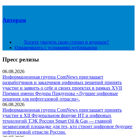
Авторам
Хотите увидеть свою статью в журнале?
Ознакомьтесь с условиями публикации
Пресс релизы
06.08.2026
Информационная группа ComNews приглашает
разработчиков и заказчиков цифровых решений принять
участие и заявить о себе и своих проектах в рамках XVII
Премии имени Федора Прядунова «Лучшие цифровые
решения для нефтегазовой отрасли».
06.08.2026
Информационная группа ComNews приглашает принять
участие в XII Федеральном форуме ИТ и цифровых
технологий ТЭК России Smart Oil & Gas — главной
независимой площадке для тех, кто строит цифровое будущее
нефтегазовой отрасли России.