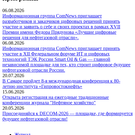
06.08.2026
Информационная группа ComNews приглашает
разработчиков и заказчиков цифровых решений принять
участие и заявить о себе и своих проектах в рамках XVII
Премии имени Федора Прядунова «Лучшие цифровые
решения для нефтегазовой отрасли».
06.08.2026
Информационная группа ComNews приглашает принять
участие в XII Федеральном форуме ИТ и цифровых
технологий ТЭК России Smart Oil & Gas — главной
независимой площадке для тех, кто строит цифровое будущее
нефтегазовой отрасли России.
20.07.2026
В Самаре пройдет 8-я международная конференция к 80-
летию института «Гипровостокнефть»
15.06.2026
Открыта регистрация на ежегодные традиционные
конференции журнала "Нефтяное хозяйство"
20.05.2026
Присоединяйся к DECOM-2026 — площадке, где формируется
будущее нефтегазовой отрасли!
Журнал