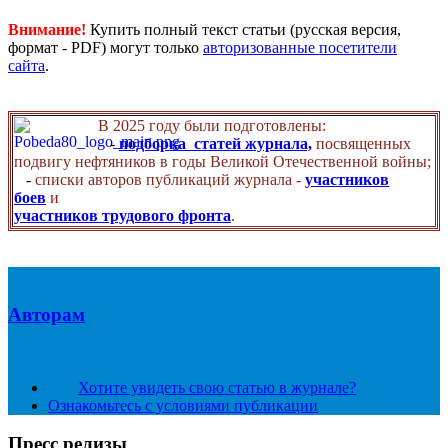
Внимание!
Купить полный текст статьи (русская версия,
формат - PDF) могут только
авторизованные посетители
сайта
.
В 2025 году были подготовлены:
-
подборка статей журнала,
посвященных
подвигу нефтяников в годы Великой Отечественной войны;
-
списки авторов публикаций журнала -
участников
боев
и
участников трудового фронта
.
Авторам
Хотите увидеть свою статью в журнале?
Ознакомьтесь с условиями публикации
Пресс релизы