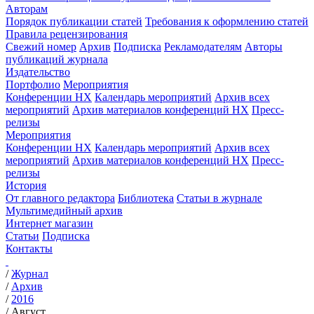
Авторам
Порядок публикации статей
Требования к оформлению статей
Правила рецензирования
Свежий номер
Архив
Подписка
Рекламодателям
Авторы
публикаций журнала
Издательство
Портфолио
Мероприятия
Конференции НХ
Календарь мероприятий
Архив всех
мероприятий
Архив материалов конференций НХ
Пресс-
релизы
Мероприятия
Конференции НХ
Календарь мероприятий
Архив всех
мероприятий
Архив материалов конференций НХ
Пресс-
релизы
История
От главного редактора
Библиотека
Статьи в журнале
Мультимедийный архив
Интернет магазин
Статьи
Подписка
Контакты
/
Журнал
/
Архив
/
2016
/
Август