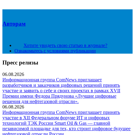
Авторам
Хотите увидеть свою статью в журнале?
Ознакомьтесь с условиями публикации
Пресс релизы
06.08.2026
Информационная группа ComNews приглашает
разработчиков и заказчиков цифровых решений принять
участие и заявить о себе и своих проектах в рамках XVII
Премии имени Федора Прядунова «Лучшие цифровые
решения для нефтегазовой отрасли».
06.08.2026
Информационная группа ComNews приглашает принять
участие в XII Федеральном форуме ИТ и цифровых
технологий ТЭК России Smart Oil & Gas — главной
независимой площадке для тех, кто строит цифровое будущее
нефтегазовой отрасли России.