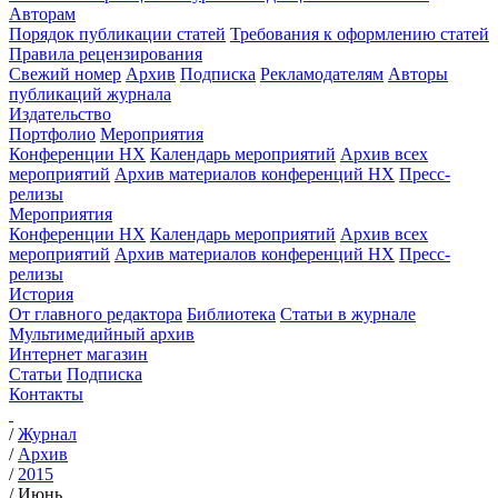
Авторам
Порядок публикации статей
Требования к оформлению статей
Правила рецензирования
Свежий номер
Архив
Подписка
Рекламодателям
Авторы
публикаций журнала
Издательство
Портфолио
Мероприятия
Конференции НХ
Календарь мероприятий
Архив всех
мероприятий
Архив материалов конференций НХ
Пресс-
релизы
Мероприятия
Конференции НХ
Календарь мероприятий
Архив всех
мероприятий
Архив материалов конференций НХ
Пресс-
релизы
История
От главного редактора
Библиотека
Статьи в журнале
Мультимедийный архив
Интернет магазин
Статьи
Подписка
Контакты
/
Журнал
/
Архив
/
2015
/
Июнь