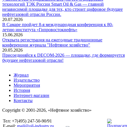
технологий ТЭК России Smart Oil & Gas — главной
независимой площадке для тех, кто строит цифровое будущее
нефтегазовой отрасли России.
20.07.2026
В Самаре пройдет 8-я международная конференция к 80-
летию института «Гипровостокнефть»
15.06.2026
Открыта регистрация на ежегодные традиционные
конференции журнала "Нефтяное хозяйство"
20.05.2026
Присоединяйся к DECOM-2026 — площадке, где формируется
будущее нефтегазовой отрасли!
Журнал
Издательство
Мероприятия
История
Интернет-магазин
Контакты
Copyright © 2001-2026, «Нефтяное хозяйство»
Тел: +7(495) 247-50-90/91
E-mail:
mail@oil-industry.ru