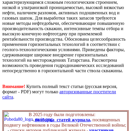
характеризующимся сложным геологическим строением,
низкой и ультранизкой проницаемостью, высокой вязкостью
нефти, наличием разломов, активных подошвенных вод и
газовых шапок. Для выработки таких запасов требуются
новые методы нефтедобычи, обеспечивающие повышенную
производительность скважин, интенсивные темпы отбора и
высокую конечную нефтеотдачу при приемлемой
рентабельности производства. Обоснована целесообразность
применения горизонтальных технологий в соответствии с
геолого-технологическими условиями. Приведены факторы,
сдерживающие широкое внедрение горизонтальных
технологий на месторождениях Татарстана. Рассмотрена
возможность проведения гидродинамических исследований
непосредственно в горизонтальной части ствола скважины.
Внимание!
Купить полный текст статьи (русская версия,
формат - PDF) могут только
авторизованные посетители
сайта
.
В 2025 году были подготовлены:
-
подборка статей журнала,
посвященных
подвигу нефтяников в годы Великой Отечественной войны;
-
списки авторов публикаций журнала -
участников