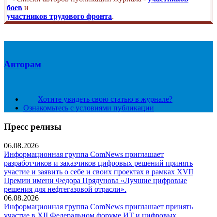
боев
и
участников трудового фронта
.
Авторам
Хотите увидеть свою статью в журнале?
Ознакомьтесь с условиями публикации
Пресс релизы
06.08.2026
Информационная группа ComNews приглашает
разработчиков и заказчиков цифровых решений принять
участие и заявить о себе и своих проектах в рамках XVII
Премии имени Федора Прядунова «Лучшие цифровые
решения для нефтегазовой отрасли».
06.08.2026
Информационная группа ComNews приглашает принять
участие в XII Федеральном форуме ИТ и цифровых