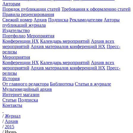
Авторам
Порядок публикации статей
Требования к оформлению статей
Правила рецензирования
Свежий номер
Архив
Подписка
Рекламодателям
Авторы
публикаций журнала
Издательство
Портфолио
Мероприятия
Конференции НХ
Календарь мероприятий
Архив всех
мероприятий
Архив материалов конференций НХ
Пресс-
релизы
Мероприятия
Конференции НХ
Календарь мероприятий
Архив всех
мероприятий
Архив материалов конференций НХ
Пресс-
релизы
История
От главного редактора
Библиотека
Статьи в журнале
Мультимедийный архив
Интернет магазин
Статьи
Подписка
Контакты
/
Журнал
/
Архив
/
2015
/
Июнь