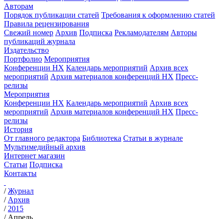
Авторам
Порядок публикации статей
Требования к оформлению статей
Правила рецензирования
Свежий номер
Архив
Подписка
Рекламодателям
Авторы
публикаций журнала
Издательство
Портфолио
Мероприятия
Конференции НХ
Календарь мероприятий
Архив всех
мероприятий
Архив материалов конференций НХ
Пресс-
релизы
Мероприятия
Конференции НХ
Календарь мероприятий
Архив всех
мероприятий
Архив материалов конференций НХ
Пресс-
релизы
История
От главного редактора
Библиотека
Статьи в журнале
Мультимедийный архив
Интернет магазин
Статьи
Подписка
Контакты
/
Журнал
/
Архив
/
2015
/
Апрель