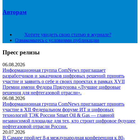
Авторам
Хотите увидеть свою статью в журнале?
Ознакомьтесь с условиями публикации
Пресс релизы
06.08.2026
Информационная группа ComNews приглашает
разработчиков и заказчиков цифровых решений принять
участие и заявить о себе и своих проектах в рамках XVII
Премии имени Федора Прядунова «Лучшие цифровые
решения для нефтегазовой отрасли».
06.08.2026
Информационная группа ComNews приглашает принять
участие в XII Федеральном форуме ИТ и цифровых
технологий ТЭК России Smart Oil & Gas — главной
независимой площадке для тех, кто строит цифровое будущее
нефтегазовой отрасли России.
20.07.2026
В Самаре пройдет 8-я международная конференция к 80-