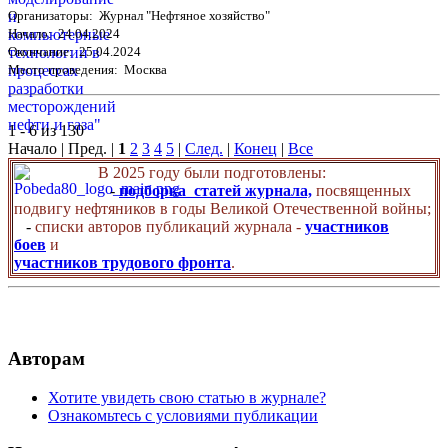
Организаторы: Журнал "Нефтяное хозяйство"
Начало: 24.04.2024
Окончание: 25.04.2024
Место проведения: Москва
1 - 6 из 130
Начало | Пред. |
1
2
3
4
5
|
След.
|
Конец
|
Все
В 2025 году были подготовлены:
-
подборка статей журнала,
посвященных
подвигу нефтяников в годы Великой Отечественной войны;
-
списки авторов публикаций журнала -
участников
боев
и
участников трудового фронта
.
Авторам
Хотите увидеть свою статью в журнале?
Ознакомьтесь с условиями публикации