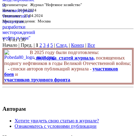
Организаторы: Журнал "Нефтяное хозяйство"
Начало: 24.04.2024
Окончание: 25.04.2024
Место проведения: Москва
1 - 6 из 130
Начало | Пред. |
1
2
3
4
5
|
След.
|
Конец
|
Все
В 2025 году были подготовлены:
-
подборка статей журнала,
посвященных
подвигу нефтяников в годы Великой Отечественной войны;
-
списки авторов публикаций журнала -
участников
боев
и
участников трудового фронта
.
Авторам
Хотите увидеть свою статью в журнале?
Ознакомьтесь с условиями публикации