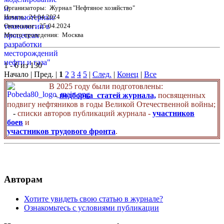
Организаторы: Журнал "Нефтяное хозяйство"
Начало: 24.04.2024
Окончание: 25.04.2024
Место проведения: Москва
1 - 6 из 130
Начало | Пред. |
1
2
3
4
5
|
След.
|
Конец
|
Все
В 2025 году были подготовлены:
-
подборка статей журнала,
посвященных
подвигу нефтяников в годы Великой Отечественной войны;
-
списки авторов публикаций журнала -
участников
боев
и
участников трудового фронта
.
Авторам
Хотите увидеть свою статью в журнале?
Ознакомьтесь с условиями публикации