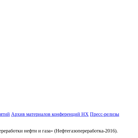
иятий
Архив материалов конференций НХ
Пресс-релизы
реработки нефти и газа» (Нефтегазопереработка-2016).