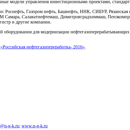
енные модели управления инвестиционными проектами, стандарт
и: Роснефть, Газпром нефть, Башнефть, ННК, СИБУР, Рязанска
 ТМ Самара, Салаватнефтемаш, Димитровградхиммаш, Пензкомпре
гистр и другие компании.
й оборудования для модернизации нефтегазоперерабатывающих 
у
«Российская нефтегазопереработка- 2016»
.
o@n-g-k.ru
;
www.n-g-k.ru