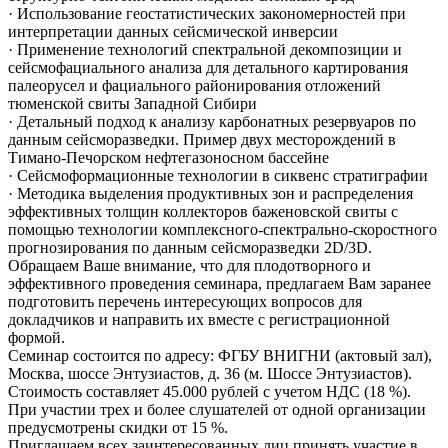
· Использование геостатистических закономерностей при
интерпретации данных сейсмической инверсии
· Применение технологий спектральной декомпозиции и
сейсмофациального анализа для детального картирования
палеорусел и фациального районирования отложений
тюменской свиты Западной Сибири
· Детальный подход к анализу карбонатных резервуаров по
данным сейсморазведки. Пример двух месторождений в
Тимано-Печорском нефтегазоносном бассейне
· Сейсмоформационные технологии в сиквенс стратиграфии
· Методика выделения продуктивных зон и распределения
эффективных толщин коллекторов баженовской свиты с
помощью технологии комплексного-спектрально-скоростного
прогнозирования по данным сейсморазведки 2D/3D.
Обращаем Ваше внимание, что для плодотворного и
эффективного проведения семинара, предлагаем Вам заранее
подготовить перечень интересующих вопросов для
докладчиков и направить их вместе с регистрационной
формой.
Семинар состоится по адресу: ФГБУ ВНИГНИ (актовый зал),
Москва, шоссе Энтузиастов, д. 36 (м. Шоссе Энтузиастов).
Стоимость составляет 45.000 рублей с учетом НДС (18 %).
При участии трех и более слушателей от одной организации
предусмотрены скидки от 15 %.
Приглашаем всех заинтересованных лиц принять участие в